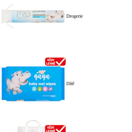
Drogerie
Dítě