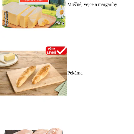
Mléčné, vejce a margaríny
Pekárna