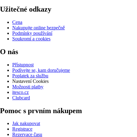
Užitečné odkazy
Cena
Nakupujte online bezpečně
Podmínky používání
Soukromí a cookies
O nás
Přístupnost
Podívejte se, kam doručujeme
Poplatek za službu
Nastavení Cookies
Možnosti platby
itesco.cz
Clubcard
Pomoc s prvním nákupem
Jak nakupovat
Registrace
Rezervace času