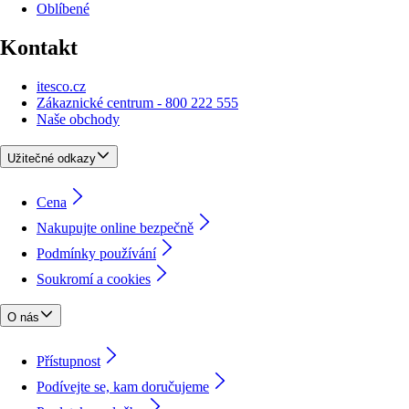
Oblíbené
Kontakt
itesco.cz
Zákaznické centrum - 800 222 555
Naše obchody
Užitečné odkazy
Cena
Nakupujte online bezpečně
Podmínky používání
Soukromí a cookies
O nás
Přístupnost
Podívejte se, kam doručujeme