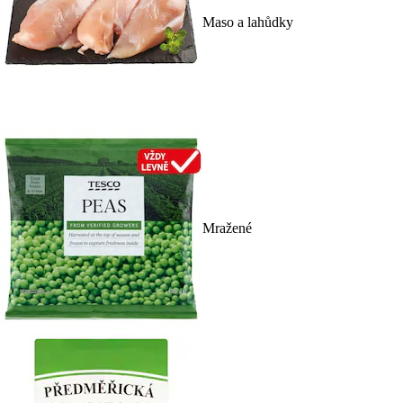
Maso a lahůdky
Mražené