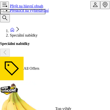
Přejít na hlavní obsah
Přeskočit na vyhledávání
Speciální nabídky
Speciální nabídky
All Offers
Top výběr