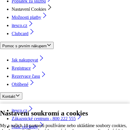
Poplatek za službu
Nastavení Cookies
Možnosti platby
itesco.cz
Clubcard
Pomoc s prvním nákupem
Jak nakupovat
Registrace
Rezervace času
Oblíbené
Kontakt
itesco.cz
Nastavení soukromí a cookies
Zákaznické centrum - 800 222 555
My a našich 18 partnerů používáme nebo ukládáme soubory cookies,
Naše obchody