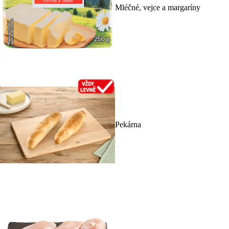
Mléčné, vejce a margaríny
Pekárna