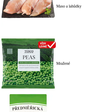
Maso a lahůdky
Mražené