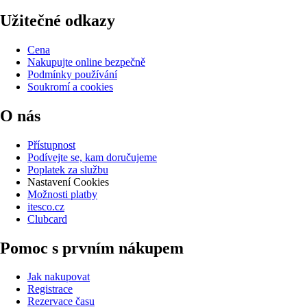
Užitečné odkazy
Cena
Nakupujte online bezpečně
Podmínky používání
Soukromí a cookies
O nás
Přístupnost
Podívejte se, kam doručujeme
Poplatek za službu
Nastavení Cookies
Možnosti platby
itesco.cz
Clubcard
Pomoc s prvním nákupem
Jak nakupovat
Registrace
Rezervace času