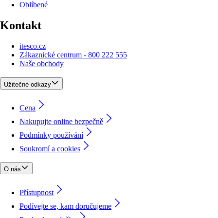
Oblíbené
Kontakt
itesco.cz
Zákaznické centrum - 800 222 555
Naše obchody
Užitečné odkazy
Cena
Nakupujte online bezpečně
Podmínky používání
Soukromí a cookies
O nás
Přístupnost
Podívejte se, kam doručujeme