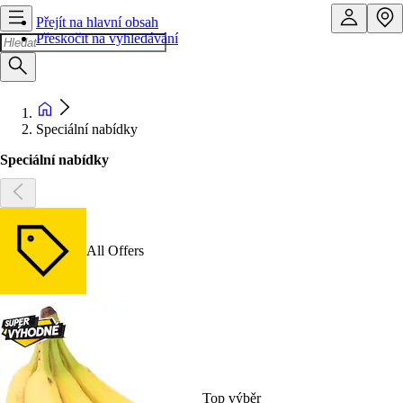
Přejít na hlavní obsah
Přeskočit na vyhledávání
Speciální nabídky
Speciální nabídky
All Offers
Top výběr