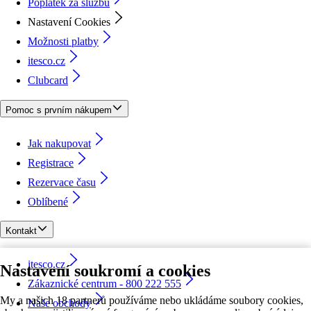
Poplatek za službu
Nastavení Cookies
Možnosti platby
itesco.cz
Clubcard
Pomoc s prvním nákupem
Jak nakupovat
Registrace
Rezervace času
Oblíbené
Kontakt
itesco.cz
Nastavení soukromí a cookies
Zákaznické centrum - 800 222 555
My a našich 18 partnerů používáme nebo ukládáme soubory cookies,
Naše obchody