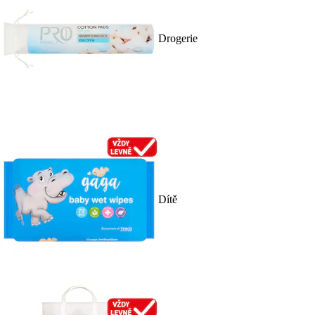
Drogerie
Dítě