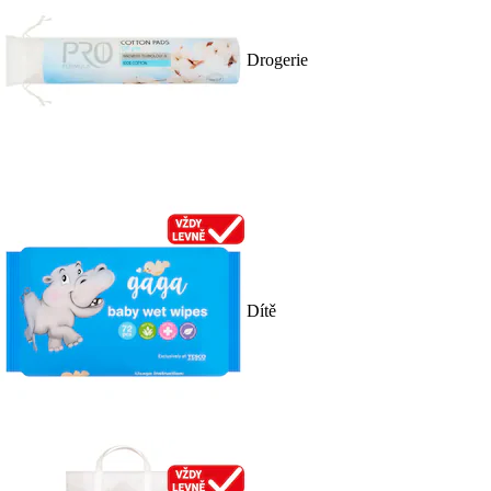
Drogerie
Dítě