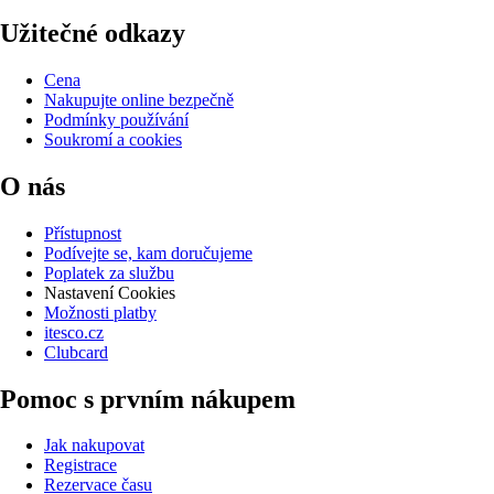
Užitečné odkazy
Cena
Nakupujte online bezpečně
Podmínky používání
Soukromí a cookies
O nás
Přístupnost
Podívejte se, kam doručujeme
Poplatek za službu
Nastavení Cookies
Možnosti platby
itesco.cz
Clubcard
Pomoc s prvním nákupem
Jak nakupovat
Registrace
Rezervace času