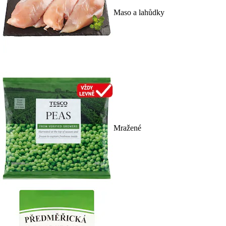
Maso a lahůdky
Mražené