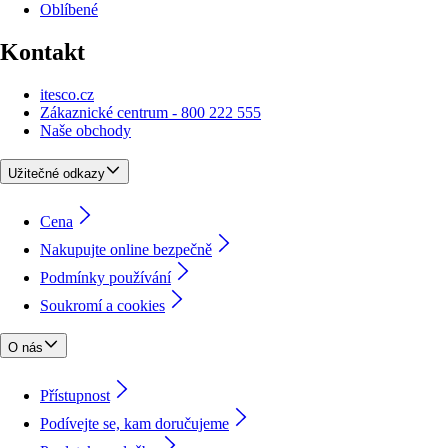
Oblíbené
Kontakt
itesco.cz
Zákaznické centrum - 800 222 555
Naše obchody
Užitečné odkazy
Cena
Nakupujte online bezpečně
Podmínky používání
Soukromí a cookies
O nás
Přístupnost
Podívejte se, kam doručujeme