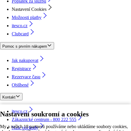
Poplatek za službu
Nastavení Cookies
Možnosti platby
itesco.cz
Clubcard
Pomoc s prvním nákupem
Jak nakupovat
Registrace
Rezervace času
Oblíbené
Kontakt
itesco.cz
Nastavení soukromí a cookies
Zákaznické centrum - 800 222 555
My a našich 18 partnerů používáme nebo ukládáme soubory cookies,
Naše obchody