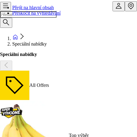
Přejít na hlavní obsah
Přeskočit na vyhledávání
Speciální nabídky
Speciální nabídky
All Offers
Top výběr