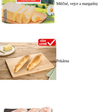
Mléčné, vejce a margaríny
Pekárna