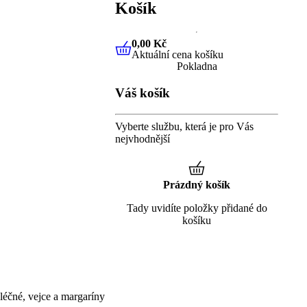
Košík
0,00 Kč
Aktuální cena košíku
0,00 Kč
Aktuální cena košíku
Pokladna
Váš košík
Vyberte službu, která je pro Vás
nejvhodnější
Prázdný košík
Tady uvidíte položky přidané do
košíku
éčné, vejce a margaríny