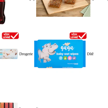
Drogerie
Dítě