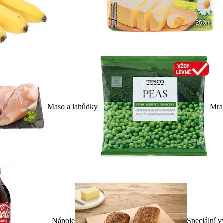
Maso a lahůdky
Mra
Nápoje
Speciální v