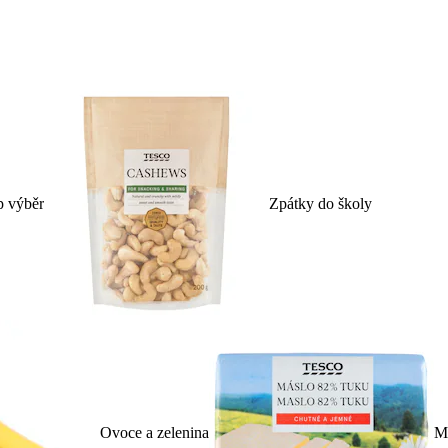
p výběr
Zpátky do školy
Ovoce a zelenina
Ml