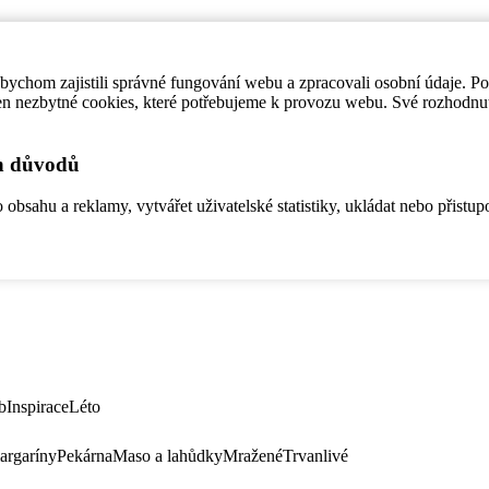
ychom zajistili správné fungování webu a zpracovali osobní údaje. P
en nezbytné cookies, které potřebujeme k provozu webu. Své rozhodnu
ch důvodů
bsahu a reklamy, vytvářet uživatelské statistiky, ukládat nebo přistup
b
Inspirace
Léto
argaríny
Pekárna
Maso a lahůdky
Mražené
Trvanlivé