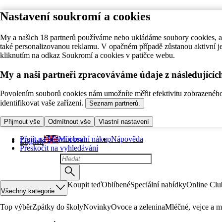
Nastavení soukromí a cookies
My a našich 18 partnerů používáme nebo ukládáme soubory cookies, ab
také personalizovanou reklamu. V opačném případě zůstanou aktivní j
kliknutím na odkaz Soukromí a cookies v patičce webu.
My a naši partneři zpracováváme údaje z následující
Povolením souborů cookies nám umožníte měřit efektivitu zobrazeného o
identifikovat vaše zařízení.
Seznam partnerů.
Přijmout vše
Odmítnout vše
Vlastní nastavení
Přejít na hlavní obsah
Můj první nákup
Nápověda
English
Přeskočit na vyhledávání
Koupit teď
Oblíbené
Speciální nabídky
Online Clu
Všechny kategorie
Top výběr
Zpátky do školy
Novinky
Ovoce a zelenina
Mléčné, vejce a m