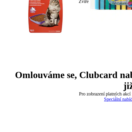
Zvíře
Omlouváme se, Clubcard nabíd
ji
Pro zobrazení platných akcí 
Speciální nabí