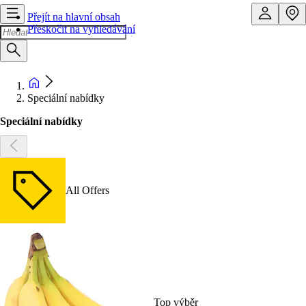
Přejít na hlavní obsah
Přeskočit na vyhledávání
Speciální nabídky
Speciální nabídky
All Offers
Top výběr