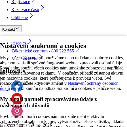
Registrace
Rezervace času
Oblíbené
Kontakt
itesco.cz
Nastavení soukromí a cookies
Zákaznické centrum - 800 222 555
My a našich 18 partnerů používáme nebo ukládáme soubory cookies,
Naše obchody
abychom zajistili správné fungování webu a zpracovali osobní údaje.
Povolením použití všech cookies nám umožníte zobrazovat například
followUs
také personalizovanou reklamu. V opačném případě zůstanou aktivní
jen nezbytné cookies, které potřebujeme k provozu webu. Své
rozhodnutí můžete kdykoliv změnit v
Nastavení ochrany osobních
údajů
nebo kliknutím na odkaz Soukromí a cookies v patičce webu.
My a naši partneři zpracováváme údaje z
následujících důvodů
Povolením souborů cookies nám umožníte měřit efektivitu
zobrazeného obsahu a reklamy, vytvářet uživatelské statistiky, ukládat
©
Tesco Stores ČR a.s. 2026
nebo přistupovat k informacím ve vašem zařízení, používat přesná data