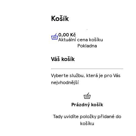
Košík
0,00 Kč
Aktuální cena košíku
0,00 Kč
Aktuální cena košíku
Pokladna
Váš košík
Vyberte službu, která je pro Vás
nejvhodnější
Prázdný košík
Tady uvidíte položky přidané do
košíku