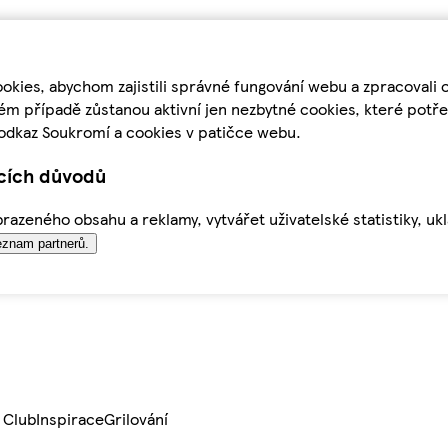
kies, abychom zajistili správné fungování webu a zpracovali 
ém případě zůstanou aktivní jen nezbytné cookies, které pot
odkaz Soukromí a cookies v patičce webu.
ících důvodů
azeného obsahu a reklamy, vytvářet uživatelské statistiky, uk
znam partnerů.
 Club
Inspirace
Grilování