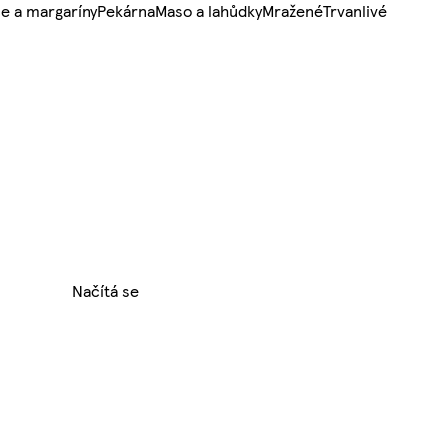
e a margaríny
Pekárna
Maso a lahůdky
Mražené
Trvanlivé
Načítá se