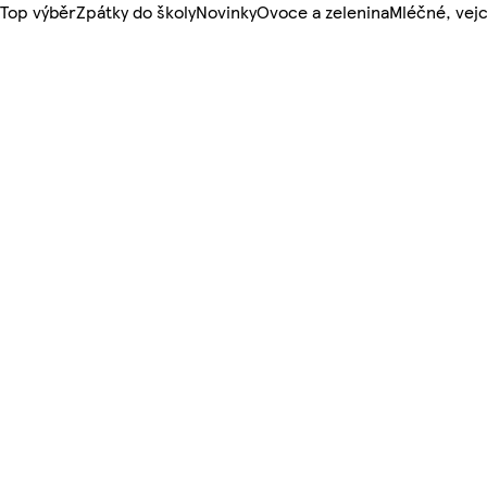
Top výběr
Zpátky do školy
Novinky
Ovoce a zelenina
Mléčné, vejc