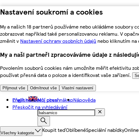
Nastavení soukromí a cookies
My a našich 18 partnerů používáme nebo ukládáme soubory coo
zobrazovat například také personalizovanou reklamu. V opačn
změnit v
Nastavení ochrany osobních údajů
nebo kliknutím na 
My a naši partneři zpracováváme údaje z následuj
Povolením souborů cookies nám umožníte měřit efektivitu zobr
používat přesná data o poloze a identifikovat vaše zařízení.
Se
Přijmout vše
Odmítnout vše
Vlastní nastavení
Přejít na hlavní obsah
English
Můj první nákup
Nápověda
Přeskočit na vyhledávání
Koupit teď
Oblíbené
Speciální nabídky
Online
Všechny kategorie