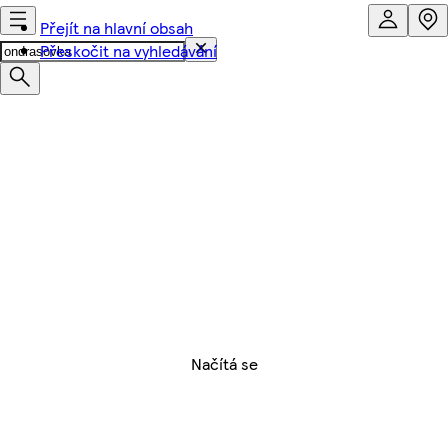
Přejít na hlavní obsah
Přeskočit na vyhledávání
Načítá se