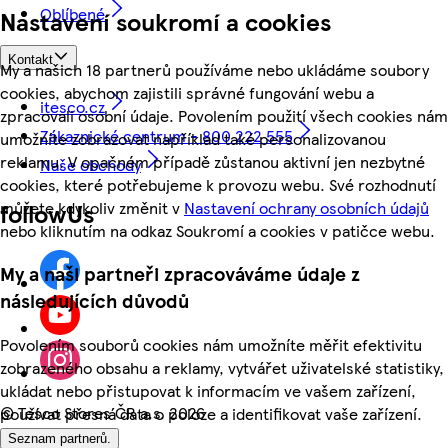
Oblíbené
Nastavení soukromí a cookies
Kontakt
My a našich 18 partnerů používáme nebo ukládáme soubory
cookies, abychom zajistili správné fungování webu a
itesco.cz
zpracovali osobní údaje. Povolením použití všech cookies nám
Zákaznické centrum - 800 222 555
umožníte zobrazovat například také personalizovanou
reklamu. V opačném případě zůstanou aktivní jen nezbytné
Naše obchody
cookies, které potřebujeme k provozu webu. Své rozhodnutí
můžete kdykoliv změnit v
Nastavení ochrany osobních údajů
followUs
nebo kliknutím na odkaz Soukromí a cookies v patičce webu.
My a naši partneři zpracováváme údaje z
následujících důvodů
Povolením souborů cookies nám umožníte měřit efektivitu
zobrazeného obsahu a reklamy, vytvářet uživatelské statistiky,
ukládat nebo přistupovat k informacím ve vašem zařízení,
©
Tesco Stores ČR a.s. 2026
používat přesná data o poloze a identifikovat vaše zařízení.
Seznam partnerů.