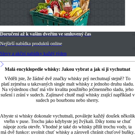
Doručení až k vašim dveřím ve smluvený čas
Nejširší nabídka produktů online
Slevy a akční nabídky každý týden
Malá encyklopedie whisky: Jakou vybrat a jak si ji vychutnat
Věděli jste, že žádné dvě značky whisky prý nechutnají stejně? To
platí zejména u takzvaných single malt whisky z jednoho druhu sladu.
Na výslednou chuť má vliv kvalita použitého ječmenného sladu, jeho
sušení i zrání v sudech. Zajímavé chutě mají whisky zrající například v
sudech po bourbonu nebo sherry.
Abyste si whisky dokonale vychutnali, poválejte každý doušek několik
vteřin v puse. Trochu jako kdybyste jej žvýkali. Díky tomu se chuť
nápoje zcela otevře. Vhodné je také do whisky přilít trochu vody, ta
má dvě funkce: uvolnit chuť whisky a zároveň chránit chuťové buňky.