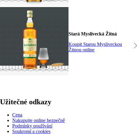
Stará Myslivecká Žitná
Koupit Starou Mysliveckou
Žitnou online
Užitečné odkazy
Cena
Nakupujte online bezpečně
Podmínky používání
Soukromí a cookies