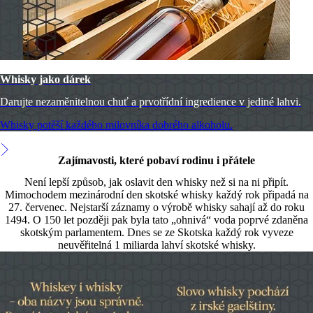
Whisky jako dárek
Darujte nezaměnitelnou chuť a prvotřídní ingredience v jediné lahvi.
Whisky potěší každého milovníka dobrého alkoholu.
Zajímavosti, které pobaví rodinu i přátele
Není lepší způsob, jak oslavit den whisky než si na ni připít.
Mimochodem mezinárodní den skotské whisky každý rok připadá na
27. červenec. Nejstarší záznamy o výrobě whisky sahají až do roku
1494. O 150 let později pak byla tato „ohnivá“ voda poprvé zdaněna
skotským parlamentem. Dnes se ze Skotska každý rok vyveze
neuvěřitelná 1 miliarda lahví skotské whisky.