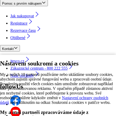
Pomoc s prvním nákupem
Jak nakupovat
Registrace
Rezervace času
Oblíbené
Kontakt
itesco.cz
Nastavení soukromí a cookies
Zákaznické centrum - 800 222 555
My a našich 18 partnerů používáme nebo ukládáme soubory cookies,
Naše obchody
abychom zajistili správné fungování webu a zpracovali osobní údaje.
Povolením použití všech cookies nám umožníte zobrazovat například
followUs
také personalizovanou reklamu. V opačném případě zůstanou aktivní
jen nezbytné cookies, které potřebujeme k provozu webu. Své
rozhodnutí můžete kdykoliv změnit v
Nastavení ochrany osobních
údajů
nebo kliknutím na odkaz Soukromí a cookies v patičce webu.
My a naši partneři zpracováváme údaje z