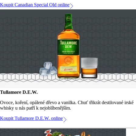
Koupit Canadian Special Old online
Tullamore D.E.W.
Ovoce, koření, opálené dřevo a vanilka. Chuť třikrát destilované irské
whisky u nás patří k nejoblíbenějším.
Koupit Tullamore D.E.W. online