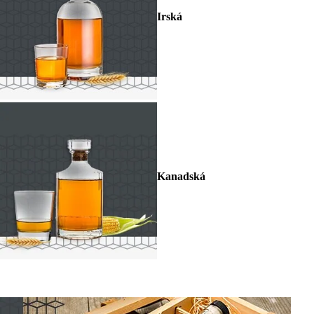
Irská
Kanadská