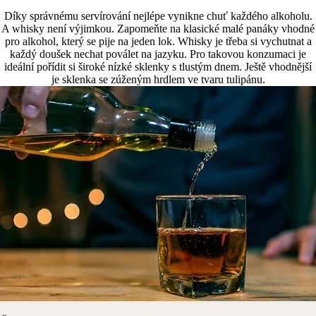
Díky správnému servírování nejlépe vynikne chuť každého alkoholu.
A whisky není výjimkou. Zapomeňte na klasické malé panáky vhodné
pro alkohol, který se pije na jeden lok. Whisky je třeba si vychutnat a
každý doušek nechat poválet na jazyku. Pro takovou konzumaci je
ideální pořídit si široké nízké sklenky s tlustým dnem. Ještě vhodnější
je sklenka se zúženým hrdlem ve tvaru tulipánu.