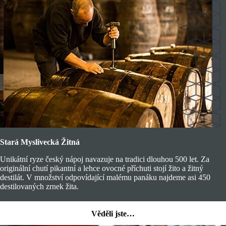
Stará Myslivecká Žitná
Unikátní ryze český nápoj navazuje na tradici dlouhou 500 let. Za
originální chutí pikantní a lehce ovocné příchuti stojí žito a žitný
destilát. V množství odpovídající malému panáku najdeme asi 450
destilovaných zrnek žita.
Věděli jste…