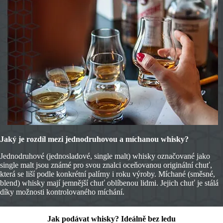
Jaký je rozdíl mezi jednodruhovou a míchanou whisky?
Jednodruhové (jednosladové, single malt) whisky označované jako
single malt jsou známé pro svou znalci oceňovanou originální chuť,
která se liší podle konkrétní palírny i roku výroby. Míchané (směsné,
blend) whisky mají jemnější chuť oblíbenou lidmi. Jejich chuť je stálá
díky možnosti kontrolovaného míchání.
Jak podávat whisky? Ideálně bez ledu