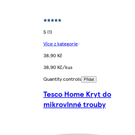
5 (1)
Více z kategorie
38,90 Kč
38,90 Kč/kus
Quantity controls
Přidat
Tesco Home Kryt do
mikrovlnné trouby