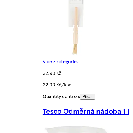
Více z kategorie
32,90 Kč
32,90 Kč/kus
Quantity controls
Přidat
Tesco Odměrná nádoba 1 l