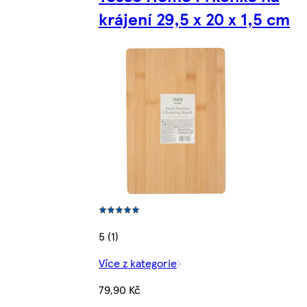
krájení 29,5 x 20 x 1,5 cm
5 (1)
Více z kategorie
79,90 Kč