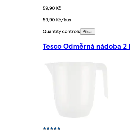
59,90 Kč
59,90 Kč/kus
Quantity controls
Přidat
Tesco Odměrná nádoba 2 l