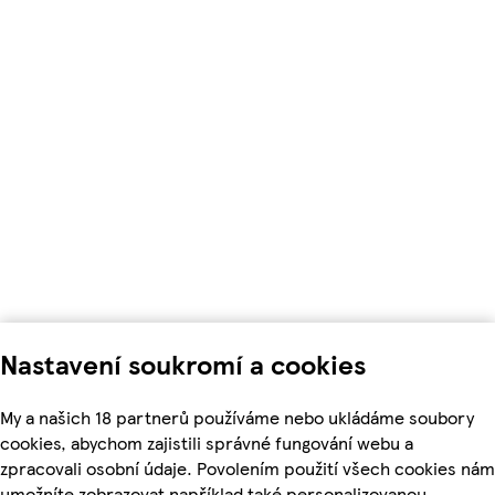
Nastavení soukromí a cookies
My a našich 18 partnerů používáme nebo ukládáme soubory
cookies, abychom zajistili správné fungování webu a
zpracovali osobní údaje. Povolením použití všech cookies nám
umožníte zobrazovat například také personalizovanou