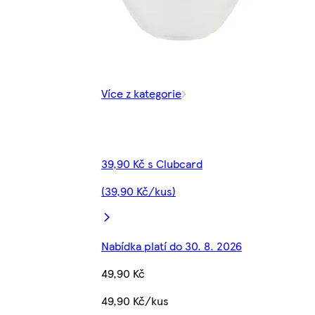
Více z kategorie
39,90 Kč s Clubcard
(39,90 Kč/kus)
Nabídka platí do 30. 8. 2026
49,90 Kč
49,90 Kč/kus