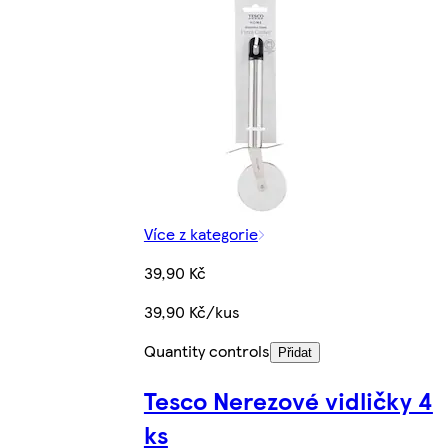
Více z kategorie
39,90 Kč
39,90 Kč/kus
Quantity controls
Přidat
Tesco Nerezové vidličky 4
ks