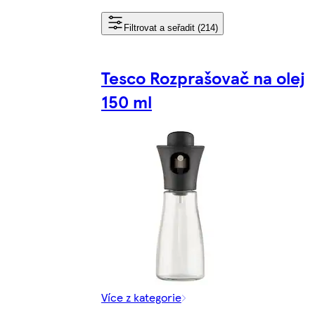
Filtrovat a seřadit (214)
Tesco Rozprašovač na olej
150 ml
Více z kategorie