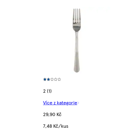
2 (1)
Více z kategorie
29,90 Kč
7,48 Kč/kus