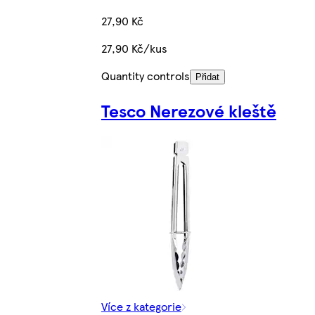
27,90 Kč
27,90 Kč/kus
Quantity controls
Přidat
Tesco Nerezové kleště
Více z kategorie