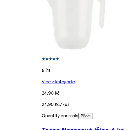
5 (1)
Více z kategorie
24,90 Kč
24,90 Kč/kus
Quantity controls
Přidat
Tesco Nerezové lžíce 4 ks