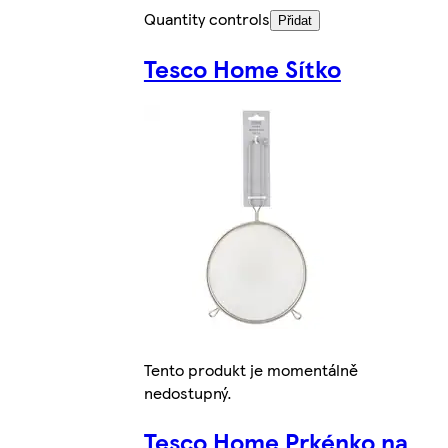
Quantity controls
Přidat
Tesco Home Sítko
Tento produkt je momentálně
nedostupný.
Tesco Home Prkénko na