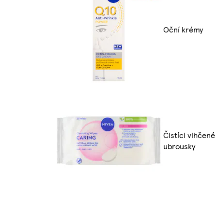
Oční krémy
Čistíci vlhčené
ubrousky