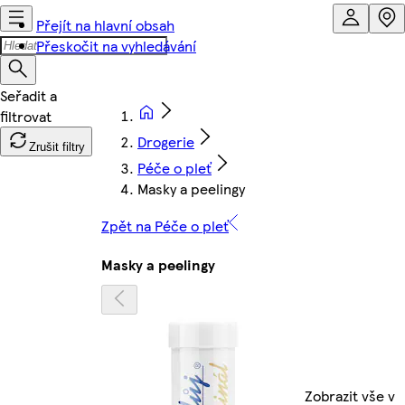
Přejít na hlavní obsah
Přeskočit na vyhledávání
Drogerie
Zrušit filtry
Péče o pleť
Masky a peelingy
Zpět na Péče o pleť
Masky a peelingy
Zobrazit vše v