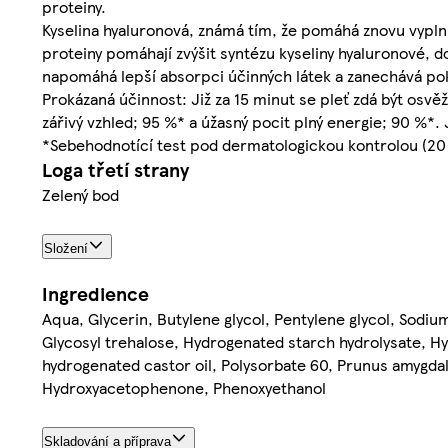
proteiny.
Kyselina hyaluronová, známá tím, že pomáhá znovu vyplnit
proteiny pomáhají zvýšit syntézu kyseliny hyaluronové, d
napomáhá lepší absorpci účinných látek a zanechává pok
Prokázaná účinnost: Již za 15 minut se pleť zdá být osv
zářivý vzhled; 95 %* a úžasný pocit plný energie; 90 %*. 
*Sebehodnotící test pod dermatologickou kontrolou (20
Loga třetí strany
Zelený bod
Složení
Ingredience
Aqua, Glycerin, Butylene glycol, Pentylene glycol, Sodi
Glycosyl trehalose, Hydrogenated starch hydrolysate, H
hydrogenated castor oil, Polysorbate 60, Prunus amygda
Hydroxyacetophenone, Phenoxyethanol
Skladování a příprava