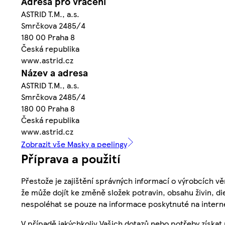
Adresa pro vrácení
ASTRID T.M., a.s.
Smrčkova 2485/4
180 00 Praha 8
Česká republika
www.astrid.cz
Název a adresa
ASTRID T.M., a.s.
Smrčkova 2485/4
180 00 Praha 8
Česká republika
www.astrid.cz
Zobrazit vše Masky a peelingy
Příprava a použití
Přestože je zajištění správných informací o výrobcích vě
že může dojít ke změně složek potravin, obsahu živin, di
nespoléhat se pouze na informace poskytnuté na intern
V případě jakýchkoliv Vašich dotazů nebo potřeby získat