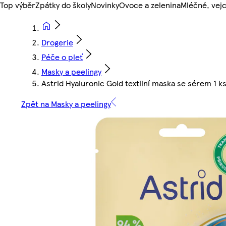
Top výběr
Zpátky do školy
Novinky
Ovoce a zelenina
Mléčné, vejc
Drogerie
Péče o pleť
Masky a peelingy
Astrid Hyaluronic Gold textilní maska se sérem 1 k
Zpět na Masky a peelingy