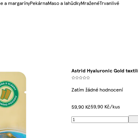
e a margaríny
Pekárna
Maso a lahůdky
Mražené
Trvanlivé
s
Astrid Hyaluronic Gold texti
Zatím žádné hodnocení
59,90 Kč/kus
59,90 Kč