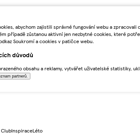
kies, abychom zajistili správné fungování webu a zpracovali 
ém případě zůstanou aktivní jen nezbytné cookies, které pot
odkaz Soukromí a cookies v patičce webu.
ících důvodů
azeného obsahu a reklamy, vytvářet uživatelské statistiky, uk
znam partnerů.
 Club
Inspirace
Léto