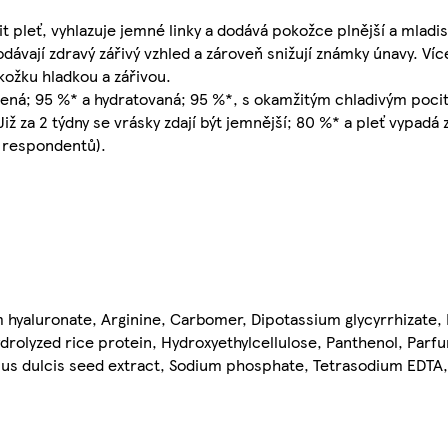
 pleť, vyhlazuje jemné linky a dodává pokožce plnější a mladist
odávají zdravý zářivý vzhled a zároveň snižují známky únavy. Ví
ožku hladkou a zářivou.
ěžená; 95 %* a hydratovaná; 95 %*, s okamžitým chladivým poc
Již za 2 týdny se vrásky zdají být jemnější; 80 %* a pleť vypadá
 respondentů).
um hyaluronate, Arginine, Carbomer, Dipotassium glycyrrhizate
ydrolyzed rice protein, Hydroxyethylcellulose, Panthenol, Par
lus dulcis seed extract, Sodium phosphate, Tetrasodium EDTA,