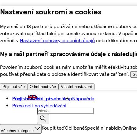
Nastavení soukromí a cookies
My a našich 18 partnerů používáme nebo ukládáme soubory coo
zobrazovat například také personalizovanou reklamu. V opačn
změnit v
Nastavení ochrany osobních údajů
nebo kliknutím na 
My a naši partneři zpracováváme údaje z následuj
Povolením souborů cookies nám umožníte měřit efektivitu zobr
používat přesná data o poloze a identifikovat vaše zařízení.
Se
Přijmout vše
Odmítnout vše
Vlastní nastavení
Přejít na hlavní obsah
English
Můj první nákup
Nápověda
Přeskočit na vyhledávání
Koupit teď
Oblíbené
Speciální nabídky
Online
Všechny kategorie