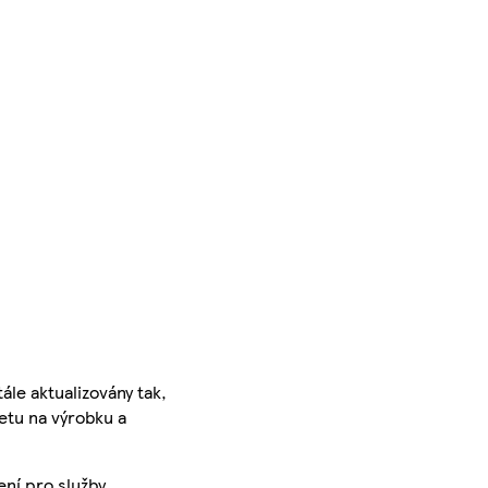
ále aktualizovány tak,
ketu na výrobku a
ení pro služby