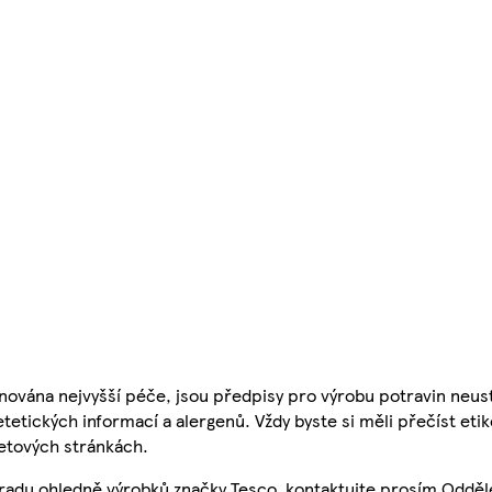
nována nejvyšší péče, jsou předpisy pro výrobu potravin neust
etetických informací a alergenů. Vždy byste si měli přečíst eti
etových stránkách.
 radu ohledně výrobků značky Tesco, kontaktujte prosím Odděl