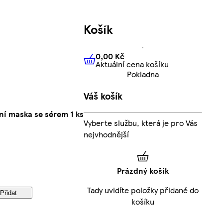
Košík
0,00 Kč
Aktuální cena košíku
0,00 Kč
Aktuální cena košíku
Pokladna
Váš košík
lní maska se sérem 1 ks
Vyberte službu, která je pro Vás
nejvhodnější
Prázdný košík
Tady uvidíte položky přidané do
Přidat
košíku