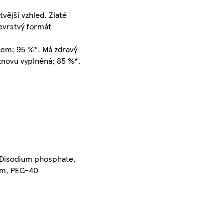
vější vzhled. Zlaté
cevrstvý formát
item; 95 %*. Má zdravý
 znovu vyplněná; 85 %*.
, Disodium phosphate,
fum, PEG-40