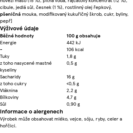
hovězí maso (15 %), pitná voda, rajčatový koncentrát (12 %),
cibule, jedlá sůl, česnek (1 %), rostlinný olej řepkový,
pšeničná
mouka, modifikovaný kukuřičný škrob, cukr, byliny,
pepř]
Výživové údaje
Běžné hodnoty
100 g obsahuje
Energie
442 kJ
-
106 kcal
Tuky
1,8 g
z toho nasycené mastné
0,5 g
kyseliny
Sacharidy
16 g
z toho cukry
<0,5 g
Vláknina
2,2 g
Bílkoviny
4,7 g
Sůl
0,90 g
Informace o alergenech
Výrobek může obsahovat mléko, vejce, sóju, ryby, celer a
hořčici.