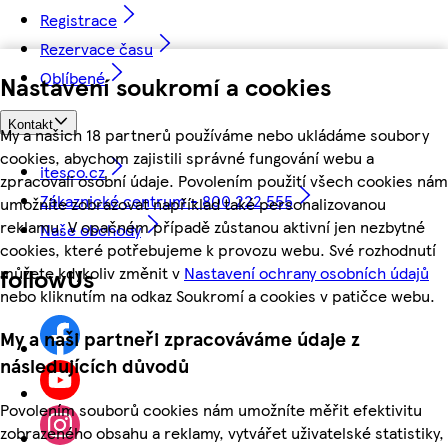
Registrace
Rezervace času
Oblíbené
Nastavení soukromí a cookies
Kontakt
My a našich 18 partnerů používáme nebo ukládáme soubory
cookies, abychom zajistili správné fungování webu a
itesco.cz
zpracovali osobní údaje. Povolením použití všech cookies nám
Zákaznické centrum - 800 222 555
umožníte zobrazovat například také personalizovanou
reklamu. V opačném případě zůstanou aktivní jen nezbytné
Naše obchody
cookies, které potřebujeme k provozu webu. Své rozhodnutí
můžete kdykoliv změnit v
Nastavení ochrany osobních údajů
followUs
nebo kliknutím na odkaz Soukromí a cookies v patičce webu.
My a naši partneři zpracováváme údaje z
následujících důvodů
Povolením souborů cookies nám umožníte měřit efektivitu
zobrazeného obsahu a reklamy, vytvářet uživatelské statistiky,