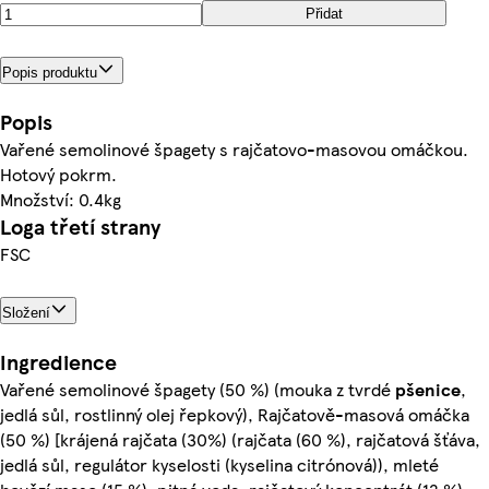
Přidat
Popis produktu
Popis
Vařené semolinové špagety s rajčatovo-masovou omáčkou.
Hotový pokrm.
Množství: 0.4kg
Loga třetí strany
FSC
Složení
Ingredience
Vařené semolinové špagety (50 %) (mouka z tvrdé
pšenice
,
jedlá sůl, rostlinný olej řepkový), Rajčatově-masová omáčka
(50 %) [krájená rajčata (30%) (rajčata (60 %), rajčatová šťáva,
jedlá sůl, regulátor kyselosti (kyselina citrónová)), mleté