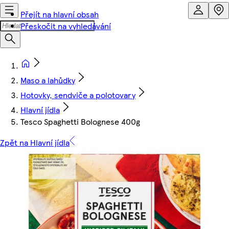
Přejít na hlavní obsah
Přeskočit na vyhledávání
Maso a lahůdky
Hotovky, sendviče a polotovary
Hlavní jídla
Tesco Spaghetti Bolognese 400g
Zpět na Hlavní jídla