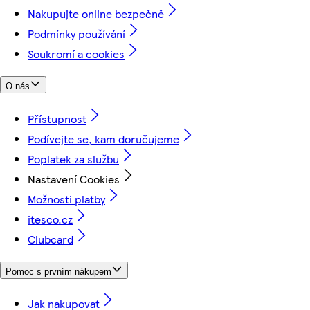
Nakupujte online bezpečně
Podmínky používání
Soukromí a cookies
O nás
Přístupnost
Podívejte se, kam doručujeme
Poplatek za službu
Nastavení Cookies
Možnosti platby
itesco.cz
Clubcard
Pomoc s prvním nákupem
Jak nakupovat