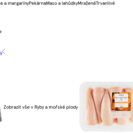
e a margaríny
Pekárna
Maso a lahůdky
Mražené
Trvanlivé
y
Zobrazit vše v Ryby a mořské plody