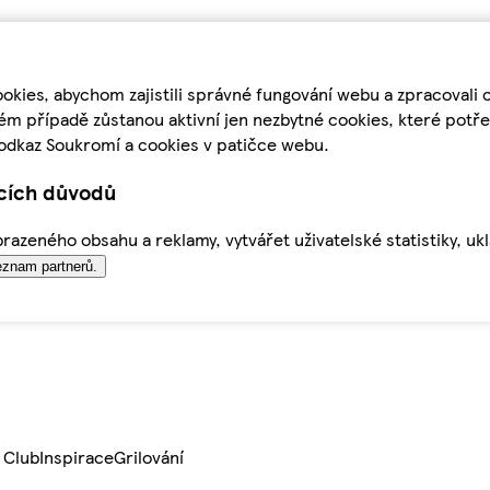
kies, abychom zajistili správné fungování webu a zpracovali 
ém případě zůstanou aktivní jen nezbytné cookies, které pot
odkaz Soukromí a cookies v patičce webu.
ících důvodů
azeného obsahu a reklamy, vytvářet uživatelské statistiky, uk
znam partnerů.
 Club
Inspirace
Grilování