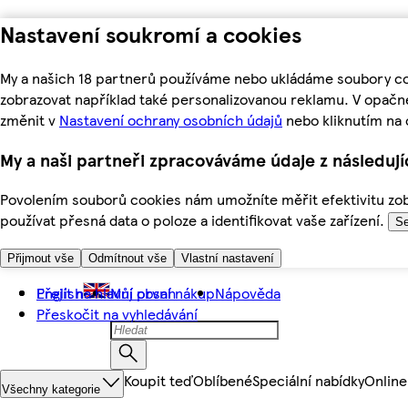
Nastavení soukromí a cookies
My a našich 18 partnerů používáme nebo ukládáme soubory coo
zobrazovat například také personalizovanou reklamu. V opačn
změnit v
Nastavení ochrany osobních údajů
nebo kliknutím na 
My a naši partneři zpracováváme údaje z následuj
Povolením souborů cookies nám umožníte měřit efektivitu zobr
používat přesná data o poloze a identifikovat vaše zařízení.
Se
Přijmout vše
Odmítnout vše
Vlastní nastavení
Přejít na hlavní obsah
English
Můj první nákup
Nápověda
Přeskočit na vyhledávání
Koupit teď
Oblíbené
Speciální nabídky
Online
Všechny kategorie