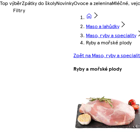
Top výběr
Zpátky do školy
Novinky
Ovoce a zelenina
Mléčné, vejc
Maso a lahůdky
Maso, ryby a speciality
Ryby a mořské plody
Zpět na Maso, ryby a specialit
Ryby a mořské plody