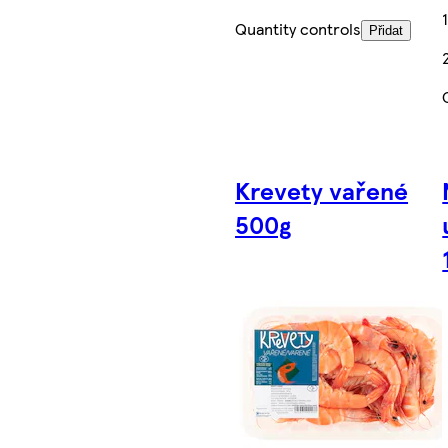
Quantity controls
Přidat
Krevety vařené
500g