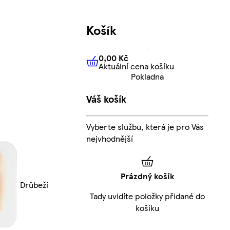
Košík
0,00 Kč
Aktuální cena košíku
0,00 Kč
Aktuální cena košíku
Pokladna
Váš košík
Vyberte službu, která je pro Vás
nejvhodnější
Prázdný košík
Drůbeží
Tady uvidíte položky přidané do
košíku