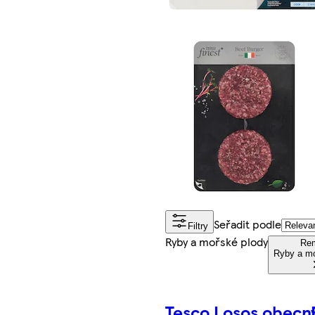
Seřadit podle
Filtry
Ryby a mořské plody
Re
Ryby a mo
Tesco Losos obecn