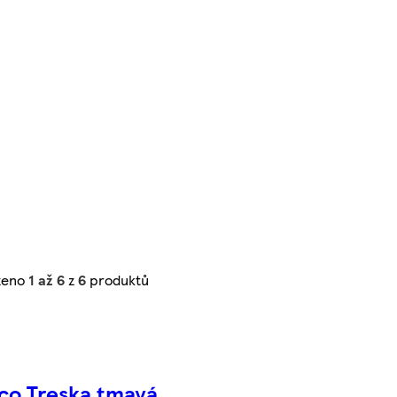
zeno
1 až 6
z
6
produktů
co Treska tmavá