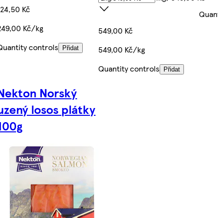
124,50 Kč
Quant
249,00 Kč/kg
549,00 Kč
Quantity controls
549,00 Kč/kg
Přidat
Quantity controls
Přidat
Nekton Norský
uzený losos plátky
100g