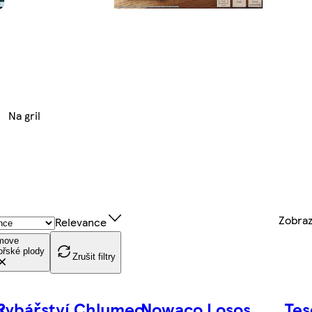
Na gril
Zobra
Relevance
move
řské plody
Zrušit filtry
ý
Rybářství Chlumec
Nowaco Losos
Tes