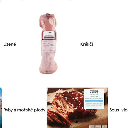
Uzené
Králičí
Ryby a mořské plody
Sous-vid