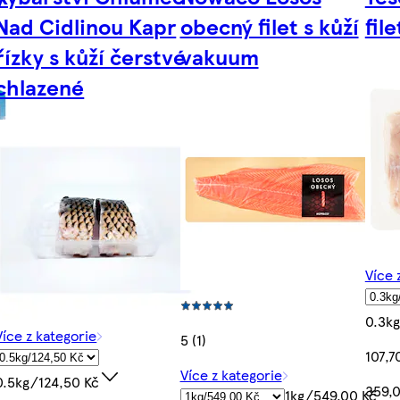
Nad Cidlinou Kapr
obecný filet s kůží
file
řízky s kůží čerstvé
vakuum
chlazené
Více 
0.3kg
Více z kategorie
5 (1)
107,7
Více z kategorie
0.5kg/124,50 Kč
359,
1kg/549,00 Kč