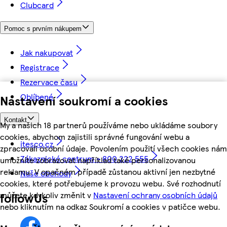
Clubcard
Pomoc s prvním nákupem
Jak nakupovat
Registrace
Rezervace času
Oblíbené
Nastavení soukromí a cookies
Kontakt
My a našich 18 partnerů používáme nebo ukládáme soubory
cookies, abychom zajistili správné fungování webu a
itesco.cz
zpracovali osobní údaje. Povolením použití všech cookies nám
Zákaznické centrum - 800 222 555
umožníte zobrazovat například také personalizovanou
reklamu. V opačném případě zůstanou aktivní jen nezbytné
Naše obchody
cookies, které potřebujeme k provozu webu. Své rozhodnutí
můžete kdykoliv změnit v
Nastavení ochrany osobních údajů
followUs
nebo kliknutím na odkaz Soukromí a cookies v patičce webu.