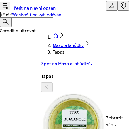
Přejít na hlavní obsah
Přeskočit na vyhledávání
Maso a lahůdky
Tapas
Zpět na Maso a lahůdky
Tapas
Zobrazit
vše v