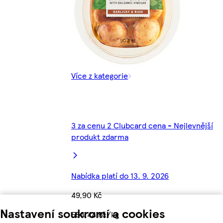
Více z kategorie
3 za cenu 2 Clubcard cena - Nejlevnější
produkt zdarma
Nabídka platí do 13. 9. 2026
49,90 Kč
Nastavení soukromí a cookies
554,44 Kč/kg