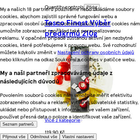
Quantity controls
Přidat
My a našich 18 partnerů používáme nebo ukládáme soubory
cookies, abychom zajistili správné fungování webu a
Tesco Finest Výběr
zpracovali osobní údaje. Povolením použití všech cookies nám
umožníte zobrazovat například také personalizovanou
předkrmů 210g
reklamu. V opačném případě zůstanou aktivní jen nezbytné
cookies, které potřebujeme k provozu webu. Své rozhodnutí
můžete kdykoliv změnit v
Nastavení ochrany osobních údajů
nebo kliknutím na odkaz Soukromí a cookies v patičce webu.
My a naši partneři zpracováváme údaje z
následujících důvodů
Povolením souborů cookies nám umožníte měřit efektivitu
zobrazeného obsahu a reklamy, vytvářet uživatelské statistiky,
ukládat nebo přistupovat k informacím ve vašem zařízení,
používat přesná data o poloze a identifikovat vaše zařízení.
Více z kategorie
Seznam partnerů.
119,90 Kč
Přijmout vše
Odmítnout vše
Vlastní nastavení