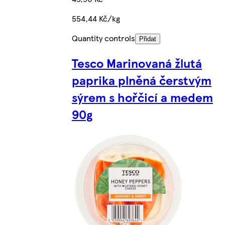
554,44 Kč/kg
Quantity controls
Přidat
Tesco Marinovaná žlutá
paprika plněná čerstvým
sýrem s hořčicí a medem
90g