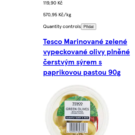
119,90 Kč
570,95 Kč/kg
Quantity controls
Přidat
Tesco Marinované zelené
vypeckované olivy plněné
čerstvým sýrem s
paprikovou pastou 90g