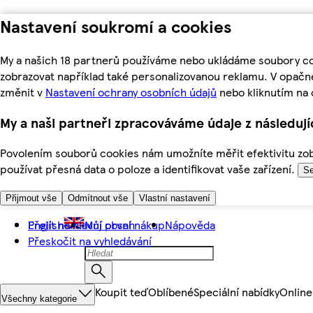
Nastavení soukromí a cookies
My a našich 18 partnerů používáme nebo ukládáme soubory coo
zobrazovat například také personalizovanou reklamu. V opačn
změnit v
Nastavení ochrany osobních údajů
nebo kliknutím na 
My a naši partneři zpracováváme údaje z následuj
Povolením souborů cookies nám umožníte měřit efektivitu zobr
používat přesná data o poloze a identifikovat vaše zařízení.
Se
Přijmout vše
Odmítnout vše
Vlastní nastavení
Přejít na hlavní obsah
English
Můj první nákup
Nápověda
Přeskočit na vyhledávání
Koupit teď
Oblíbené
Speciální nabídky
Online
Všechny kategorie