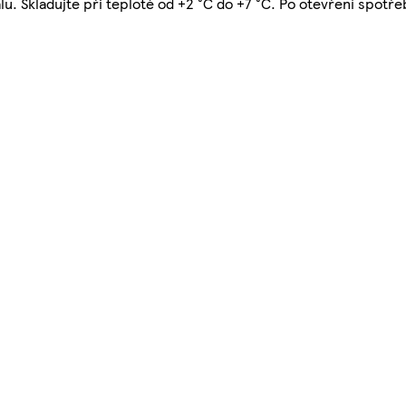
u. Skladujte při teplotě od +2 °C do +7 °C. Po otevření spotře