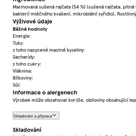
Marinovaná sušená rajčata (54 %) (sušená rajčata, pitná v
bakterií mléčného kvašení, mikrobiální syřidlo), Rostlinn
Výživové údaje
Běžné hodnoty
Energie:
Tuky:
z toho nasycené mastné kyseliny:
Sacharidy:
z toho cukry:
Vláknina:
Bílkoviny:
Sůl:
Informace o alergenech
Výrobek může obsahovat korýše, obiloviny obsahující lepe
Skladování a příprava
Skladování