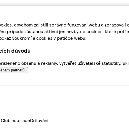
kies, abychom zajistili správné fungování webu a zpracovali 
ém případě zůstanou aktivní jen nezbytné cookies, které pot
odkaz Soukromí a cookies v patičce webu.
ících důvodů
azeného obsahu a reklamy, vytvářet uživatelské statistiky, uk
znam partnerů.
 Club
Inspirace
Grilování