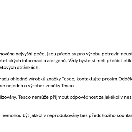
nována nejvyšší péče, jsou předpisy pro výrobu potravin neust
etetických informací a alergenů. Vždy byste si měli přečíst eti
etových stránkách.
 radu ohledně výrobků značky Tesco, kontaktujte prosím Odděl
se nejedná o výrobek značky Tesco.
ualizovány, Tesco nemůže přijmout odpovědnost za jakékoliv ne
a nemohou být jakkoliv reprodukovány bez předchozího souhla