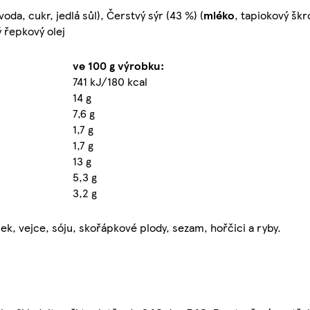
oda, cukr, jedlá sůl), Čerstvý sýr (43 %) (
mléko
, tapiokový škro
ý řepkový olej
ve 100 g výrobku:
741 kJ/180 kcal
14 g
7,6 g
1,7 g
1,7 g
13 g
5,3 g
3,2 g
k, vejce, sóju, skořápkové plody, sezam, hořčici a ryby.