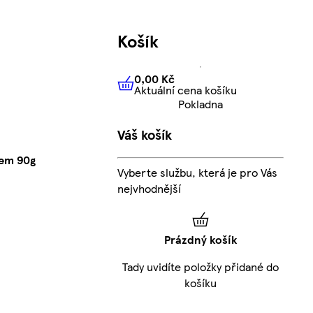
Košík
0,00 Kč
Aktuální cena košíku
0,00 Kč
Aktuální cena košíku
Pokladna
Váš košík
rem 90g
Vyberte službu, která je pro Vás
nejvhodnější
Prázdný košík
Tady uvidíte položky přidané do
košíku