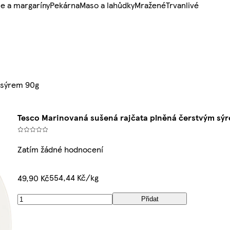
e a margaríny
Pekárna
Maso a lahůdky
Mražené
Trvanlivé
 sýrem 90g
Tesco Marinovaná sušená rajčata plněná čerstvým sý
Zatím žádné hodnocení
554,44 Kč/kg
49,90 Kč
Přidat