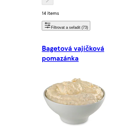
14 items
Filtrovat a seřadit (73)
Bagetová vajíčková
pomazánka