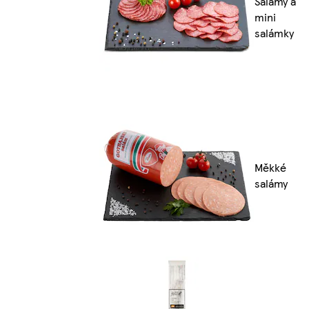
Salámy a
mini
salámky
Měkké
salámy