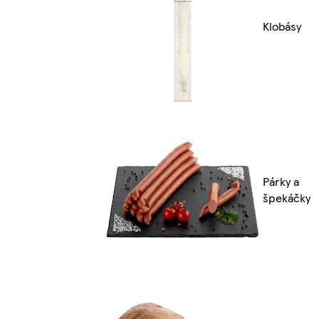
Klobásy
Párky a
špekáčky