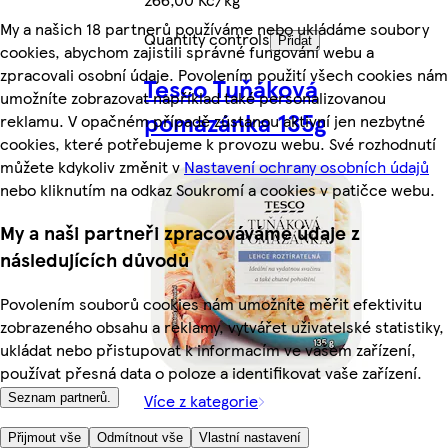
My a našich 18 partnerů používáme nebo ukládáme soubory
Quantity controls
Přidat
cookies, abychom zajistili správné fungování webu a
zpracovali osobní údaje. Povolením použití všech cookies nám
Tesco Tuňáková
umožníte zobrazovat například také personalizovanou
pomazánka 135g
reklamu. V opačném případě zůstanou aktivní jen nezbytné
cookies, které potřebujeme k provozu webu. Své rozhodnutí
můžete kdykoliv změnit v
Nastavení ochrany osobních údajů
nebo kliknutím na odkaz Soukromí a cookies v patičce webu.
My a naši partneři zpracováváme údaje z
následujících důvodů
Povolením souborů cookies nám umožníte měřit efektivitu
zobrazeného obsahu a reklamy, vytvářet uživatelské statistiky,
ukládat nebo přistupovat k informacím ve vašem zařízení,
používat přesná data o poloze a identifikovat vaše zařízení.
Více z kategorie
Seznam partnerů.
42,90 Kč
Přijmout vše
Odmítnout vše
Vlastní nastavení