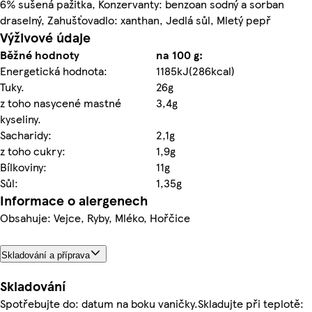
6% sušená pažitka, Konzervanty: benzoan sodný a sorban
draselný, Zahušťovadlo: xanthan, Jedlá sůl, Mletý pepř
Výživové údaje
Běžné hodnoty
na 100 g:
Energetická hodnota:
1185kJ(286kcal)
Tuky.
26g
z toho nasycené mastné
3,4g
kyseliny.
Sacharidy:
2,1g
z toho cukry:
1,9g
Bílkoviny:
11g
Sůl:
1,35g
Informace o alergenech
Obsahuje: Vejce, Ryby, Mléko, Hořčice
Skladování a příprava
Skladování
Spotřebujte do: datum na boku vaničky.Skladujte při teplotě: