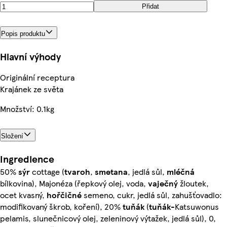
Přidat
Popis produktu
Hlavní výhody
Originální receptura
Krajánek ze světa
Množství: 0.1kg
Složení
Ingredience
50%
sýr
cottage (
tvaroh
,
smetana
, jedlá sůl,
mléčná
bílkovina), Majonéza (řepkový olej, voda,
vaječný
žloutek,
ocet kvasný,
hořčičné
semeno, cukr, jedlá sůl, zahušťovadlo:
modifikovaný škrob, koření), 20%
tuňák
(
tuňák
-Katsuwonus
pelamis, slunečnicový olej, zeleninový výtažek, jedlá sůl), 0,