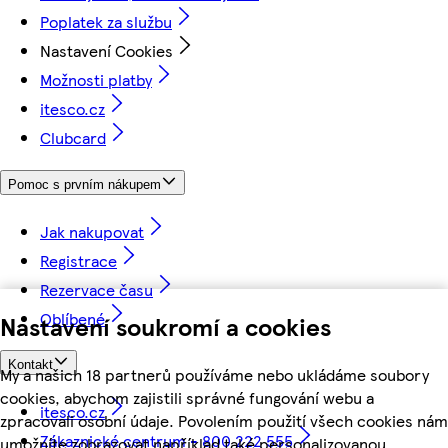
Poplatek za službu
Nastavení Cookies
Možnosti platby
itesco.cz
Clubcard
Pomoc s prvním nákupem
Jak nakupovat
Registrace
Rezervace času
Oblíbené
Nastavení soukromí a cookies
Kontakt
My a našich 18 partnerů používáme nebo ukládáme soubory
cookies, abychom zajistili správné fungování webu a
itesco.cz
zpracovali osobní údaje. Povolením použití všech cookies nám
Zákaznické centrum - 800 222 555
umožníte zobrazovat například také personalizovanou