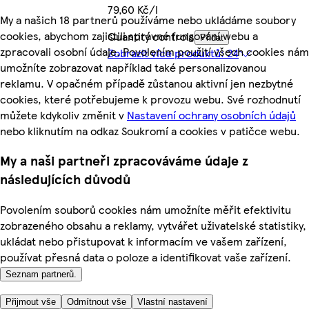
79,60 Kč/l
My a našich 18 partnerů používáme nebo ukládáme soubory
cookies, abychom zajistili správné fungování webu a
Quantity controls
Přidat
zpracovali osobní údaje. Povolením použití všech cookies nám
Zobrazit více produktů: 24
umožníte zobrazovat například také personalizovanou
reklamu. V opačném případě zůstanou aktivní jen nezbytné
cookies, které potřebujeme k provozu webu. Své rozhodnutí
můžete kdykoliv změnit v
Nastavení ochrany osobních údajů
nebo kliknutím na odkaz Soukromí a cookies v patičce webu.
My a naši partneři zpracováváme údaje z
následujících důvodů
Povolením souborů cookies nám umožníte měřit efektivitu
zobrazeného obsahu a reklamy, vytvářet uživatelské statistiky,
ukládat nebo přistupovat k informacím ve vašem zařízení,
používat přesná data o poloze a identifikovat vaše zařízení.
Seznam partnerů.
Přijmout vše
Odmítnout vše
Vlastní nastavení