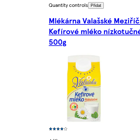
Quantity controls
Přidat
Mlékárna Valašské Meziříč
Kefírové mléko nízkotučn
500g