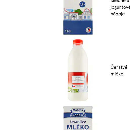
Mléčné a
jogurtov
nápoje
Čerstvé
mléko