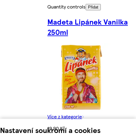
Quantity controls
Přidat
Madeta Lipánek Vanilka
250ml
Více z kategorie
Nastavení soukromí a cookies
19,90 Kč