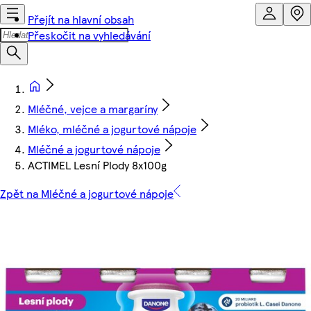
Přejít na hlavní obsah
Přeskočit na vyhledávání
Mléčné, vejce a margaríny
Mléko, mléčné a jogurtové nápoje
Mléčné a jogurtové nápoje
ACTIMEL Lesní Plody 8x100g
Zpět na Mléčné a jogurtové nápoje