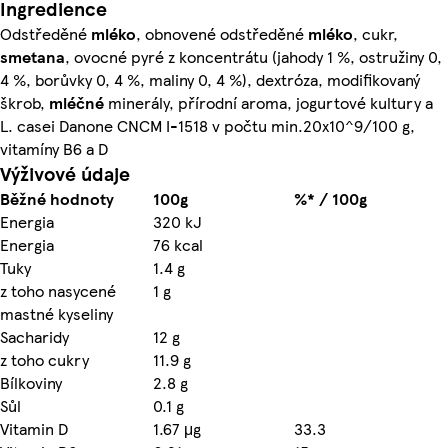
Ingredience
Odstředěné
mléko
, obnovené odstředěné
mléko
, cukr,
smetana
, ovocné pyré z koncentrátu (jahody 1 %, ostružiny 0,
4 %, borůvky 0, 4 %, maliny 0, 4 %), dextróza, modifikovaný
škrob,
mléčné
minerály, přírodní aroma, jogurtové kultury a
L. casei Danone CNCM I-1518 v počtu min.20x10^9/100 g,
vitamíny B6 a D
Výživové údaje
Běžné hodnoty
100g
%* / 100g
Energia
320 kJ
Energia
76 kcal
Tuky
1.4 g
z toho nasycené
1 g
mastné kyseliny
Sacharidy
12 g
z toho cukry
11.9 g
Bílkoviny
2.8 g
Sůl
0.1 g
Vitamin D
1.67 μg
33.3