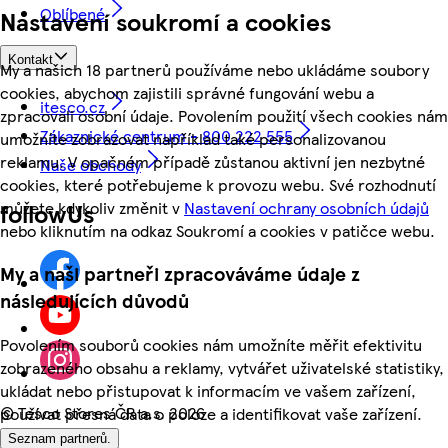
Oblíbené
Nastavení soukromí a cookies
Kontakt
My a našich 18 partnerů používáme nebo ukládáme soubory
cookies, abychom zajistili správné fungování webu a
itesco.cz
zpracovali osobní údaje. Povolením použití všech cookies nám
Zákaznické centrum - 800 222 555
umožníte zobrazovat například také personalizovanou
reklamu. V opačném případě zůstanou aktivní jen nezbytné
Naše obchody
cookies, které potřebujeme k provozu webu. Své rozhodnutí
můžete kdykoliv změnit v
Nastavení ochrany osobních údajů
followUs
nebo kliknutím na odkaz Soukromí a cookies v patičce webu.
My a naši partneři zpracováváme údaje z
následujících důvodů
Povolením souborů cookies nám umožníte měřit efektivitu
zobrazeného obsahu a reklamy, vytvářet uživatelské statistiky,
ukládat nebo přistupovat k informacím ve vašem zařízení,
©
Tesco Stores ČR a.s. 2026
používat přesná data o poloze a identifikovat vaše zařízení.
Seznam partnerů.