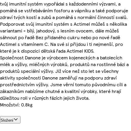
tvůj imunitní systém vypořádal s každodenními výzvami, a
pomáhá se vstřebáváním fosforu a vápníku a také podporuje
zdraví tvých kostí a zubů a pomáhá s normální činností svalů.
Podporovat svůj imunitní systém s Actimel můžeš s několika
variantami - bílý, jahodový, s lesním ovocem, dále můžeš
sáhnout po řadě Bez přidaného cukru nebo po nové řadě
Actimel s vitamínem C. Na své si přijdou i ti nejmenší, pro
které je k dispozici dětská řada Actimel KIDS.
Společnost Danone je výrobcem kojeneckých a batolecích
mlék a výživy, mléčných výrobků, produktů na rostlinné bázi a
produktů speciální výživy. Již více než sto let se všechny
aktivity společnosti Danone zaměřují na podporu zdraví
prostřednictvím výživy. Jsme věrní tomuto původnímu cíli a
zákazníkům nabízíme chutné a kvalitní výrobky, které hrají
důležitou roli v různých fázích jejich života.
Množství: 0.8kg
Složení