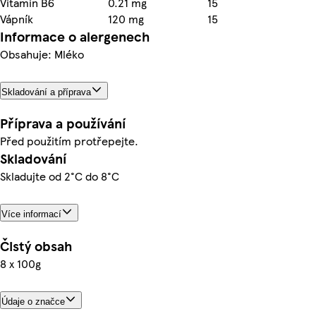
Vitamin B6
0.21 mg
15
Vápník
120 mg
15
Informace o alergenech
Obsahuje: Mléko
Skladování a příprava
Příprava a používání
Před použitím protřepejte.
Skladování
Skladujte od 2°C do 8°C
Více informací
Čistý obsah
8 x 100g
Údaje o značce