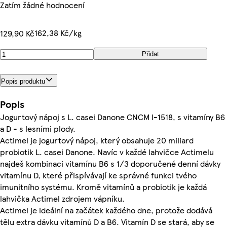
Zatím žádné hodnocení
162,38 Kč/kg
129,90 Kč
Přidat
Popis produktu
Popis
Jogurtový nápoj s L. casei Danone CNCM I-1518, s vitamíny B6
a D - s lesními plody.
Actimel je jogurtový nápoj, který obsahuje 20 miliard
probiotik L. casei Danone. Navíc v každé lahvičce Actimelu
najdeš kombinaci vitamínu B6 s 1/3 doporučené denní dávky
vitamínu D, které přispívávají ke správné funkci tvého
imunitního systému. Kromě vitamínů a probiotik je každá
lahvička Actimel zdrojem vápníku.
Actimel je ideální na začátek každého dne, protože dodává
tělu extra dávku vitamínů D a B6. Vitamín D se stará, aby se