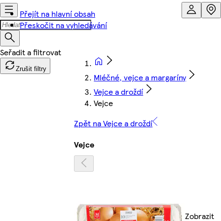
Přejít na hlavní obsah
Přeskočit na vyhledávání
Zrušit filtry
Mléčné, vejce a margaríny
Vejce a droždí
Vejce
Zpět na Vejce a droždí
Vejce
Zobrazit