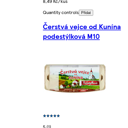
8,49 Kč/kus
Quantity controls
Přidat
Čerstvá vejce od Kunína
podestýlková M10
5 (1)