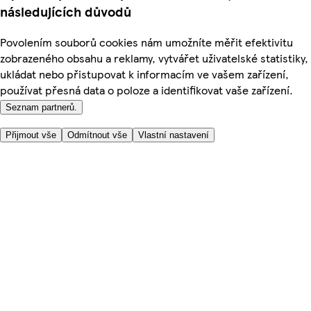
následujících důvodů
Povolením souborů cookies nám umožníte měřit efektivitu
zobrazeného obsahu a reklamy, vytvářet uživatelské statistiky,
ukládat nebo přistupovat k informacím ve vašem zařízení,
používat přesná data o poloze a identifikovat vaše zařízení.
Seznam partnerů.
Přijmout vše
Odmítnout vše
Vlastní nastavení
Užitečné odkazy
Cena
Nakupujte online bezpečně
Podmínky používání