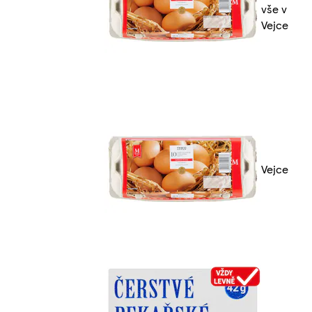
vše v
Vejce
Vejce