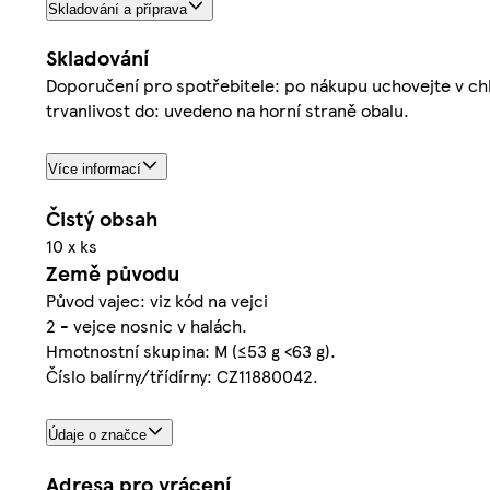
Skladování a příprava
Skladování
Doporučení pro spotřebitele: po nákupu uchovejte v chlad
trvanlivost do: uvedeno na horní straně obalu.
Více informací
Čistý obsah
10 x ks
Země původu
Původ vajec: viz kód na vejci
2 - vejce nosnic v halách.
Hmotnostní skupina: M (≤53 g <63 g).
Číslo balírny/třídírny: CZ11880042.
Údaje o značce
Adresa pro vrácení