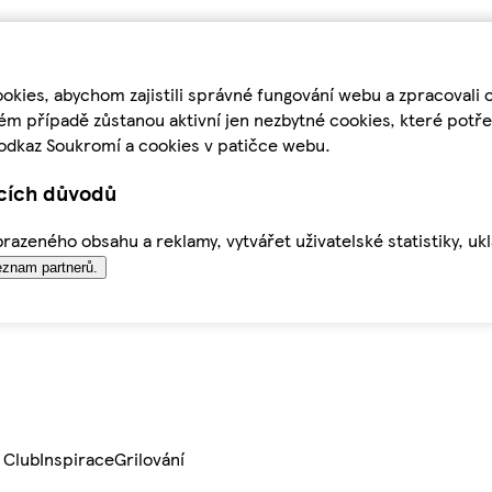
kies, abychom zajistili správné fungování webu a zpracovali 
ém případě zůstanou aktivní jen nezbytné cookies, které pot
odkaz Soukromí a cookies v patičce webu.
ících důvodů
azeného obsahu a reklamy, vytvářet uživatelské statistiky, uk
znam partnerů.
 Club
Inspirace
Grilování