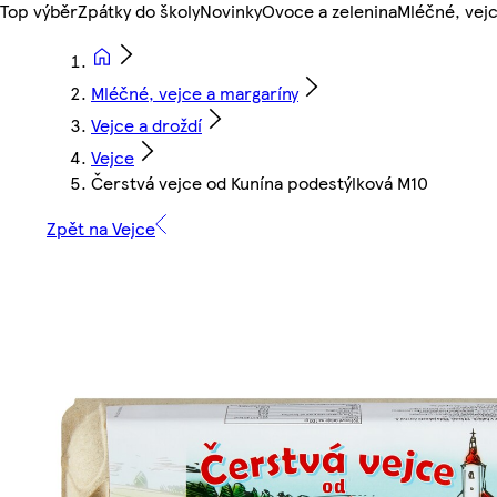
Top výběr
Zpátky do školy
Novinky
Ovoce a zelenina
Mléčné, vejc
Mléčné, vejce a margaríny
Vejce a droždí
Vejce
Čerstvá vejce od Kunína podestýlková M10
Zpět na Vejce