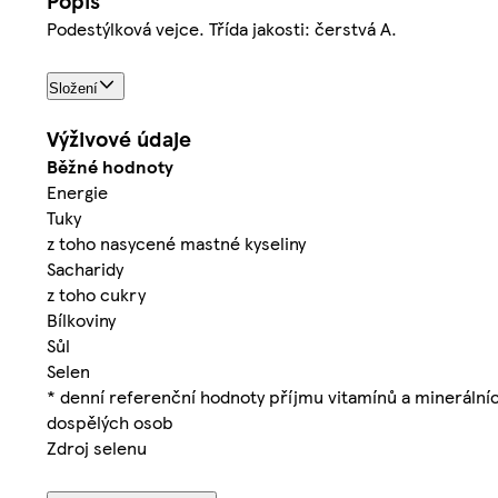
Popis
Podestýlková vejce. Třída jakosti: čerstvá A.
Složení
Výživové údaje
Běžné hodnoty
Energie
Tuky
z toho nasycené mastné kyseliny
Sacharidy
z toho cukry
Bílkoviny
Sůl
Selen
* denní referenční hodnoty příjmu vitamínů a minerálníc
dospělých osob
Zdroj selenu