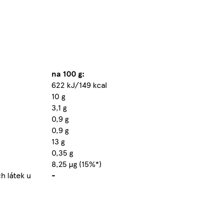
na 100 g:
622 kJ/149 kcal
10 g
3,1 g
0,9 g
0,9 g
13 g
0,35 g
8,25 µg (15%*)
h látek u
-