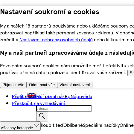
Nastavení soukromí a cookies
My a našich 18 partnerů používáme nebo ukládáme soubory coo
zobrazovat například také personalizovanou reklamu. V opačn
změnit v
Nastavení ochrany osobních údajů
nebo kliknutím na 
My a naši partneři zpracováváme údaje z následuj
Povolením souborů cookies nám umožníte měřit efektivitu zobr
používat přesná data o poloze a identifikovat vaše zařízení.
Se
Přijmout vše
Odmítnout vše
Vlastní nastavení
Přejít na hlavní obsah
English
Můj první nákup
Nápověda
Přeskočit na vyhledávání
Koupit teď
Oblíbené
Speciální nabídky
Online
Všechny kategorie