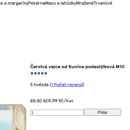
e a margaríny
Pekárna
Maso a lahůdky
Mražené
Trvanlivé
Čerstvá vejce od Kunína podestýlková M10
5 hvězda
(
1 Počet recenzí
)
8,99 Kč/kus
89,90 Kč
Přidat