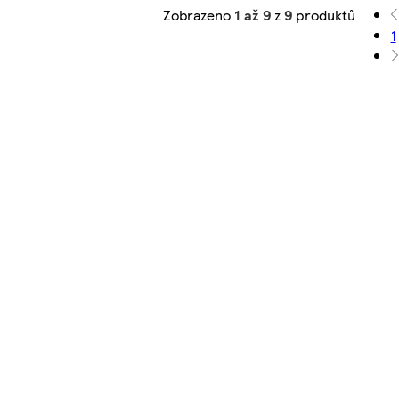
Zobrazeno
1 až 9
z
9
produktů
1