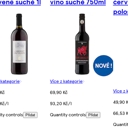
vené suché 1l
víno suché 750ml
červ
polo
 kategorie
Více z kategorie
Více z 
 Kč
69,90 Kč
49,90 
Kč/l
93,20 Kč/l
66,53 
ty controls
Quantity controls
Přidat
Přidat
Quantit