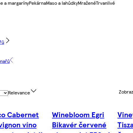
e a margaríny
Pekárna
Maso a lahůdky
Mražené
Trvanlivé
řů
inařů
Zobra
Relevance
co Cabernet
Winebloom Egri
Vine
vignon víno
Bikavér červené
Tisz