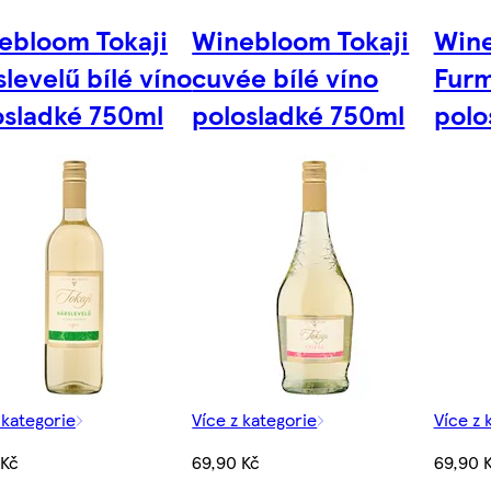
ebloom Tokaji
Winebloom Tokaji
Wine
levelű bílé víno
cuvée bílé víno
Furm
osladké 750ml
polosladké 750ml
polo
 kategorie
Více z kategorie
Více z 
 Kč
69,90 Kč
69,90 