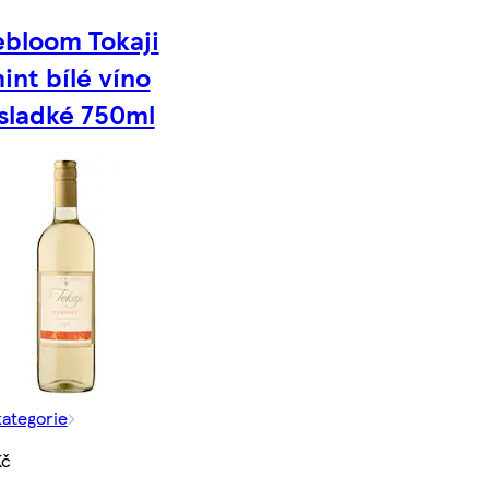
bloom Tokaji
int bílé víno
sladké 750ml
kategorie
Kč