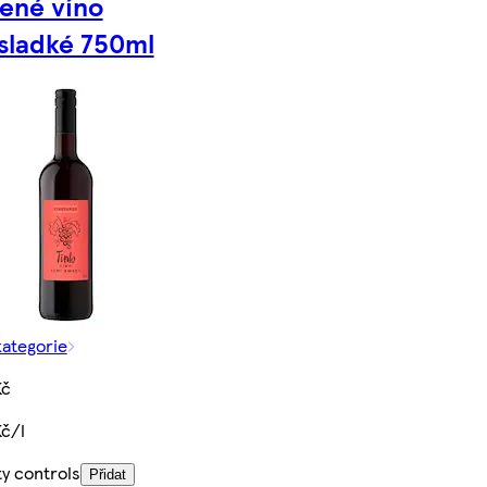
ené víno
sladké 750ml
kategorie
Kč
Kč/l
y controls
Přidat