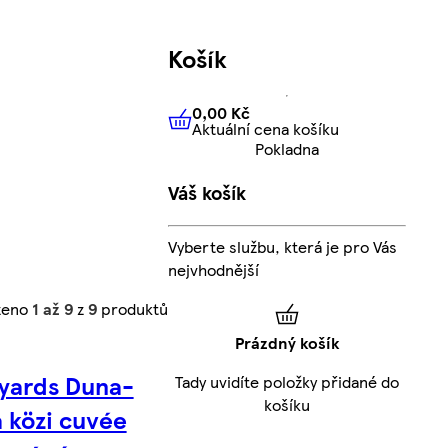
Košík
0,00 Kč
Aktuální cena košíku
0,00 Kč
Aktuální cena košíku
Pokladna
Váš košík
Vyberte službu, která je pro Vás
nejvhodnější
zeno
1 až 9
z
9
produktů
Prázdný košík
yards Duna-
Tady uvidíte položky přidané do
košíku
a közi cuvée