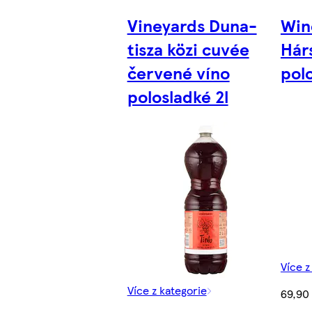
Vineyards Duna-
Win
tisza közi cuvée
Hárs
červené víno
pol
polosladké 2l
Více z
Více z kategorie
69,90