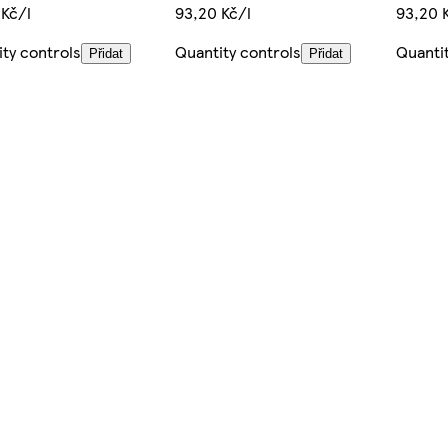
 Kč/l
93,20 Kč/l
93,20 
ty controls
Quantity controls
Quantit
Přidat
Přidat