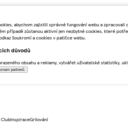
kies, abychom zajistili správné fungování webu a zpracovali 
ém případě zůstanou aktivní jen nezbytné cookies, které pot
odkaz Soukromí a cookies v patičce webu.
ících důvodů
azeného obsahu a reklamy, vytvářet uživatelské statistiky, uk
znam partnerů.
 Club
Inspirace
Grilování