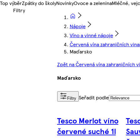
Top výběr
Zpátky do školy
Novinky
Ovoce a zelenina
Mléčné, vejc
Nápoje
Víno a vinné nápoje
Červená vína zahraničních vina
Maďarsko
Zpět na Červená vína zahraničních v
Maďarsko
Seřadit podle
Filtry
Tesco Merlot víno
Tes
červené suché 1l
Sau