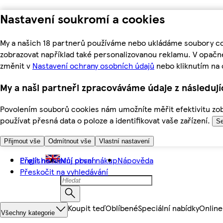
Nastavení soukromí a cookies
My a našich 18 partnerů používáme nebo ukládáme soubory coo
zobrazovat například také personalizovanou reklamu. V opačn
změnit v
Nastavení ochrany osobních údajů
nebo kliknutím na 
My a naši partneři zpracováváme údaje z následuj
Povolením souborů cookies nám umožníte měřit efektivitu zobr
používat přesná data o poloze a identifikovat vaše zařízení.
Se
Přijmout vše
Odmítnout vše
Vlastní nastavení
Přejít na hlavní obsah
English
Můj první nákup
Nápověda
Přeskočit na vyhledávání
Koupit teď
Oblíbené
Speciální nabídky
Online
Všechny kategorie