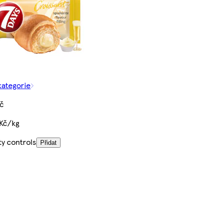
kategorie
Kč
 Kč/kg
ty controls
Přidat