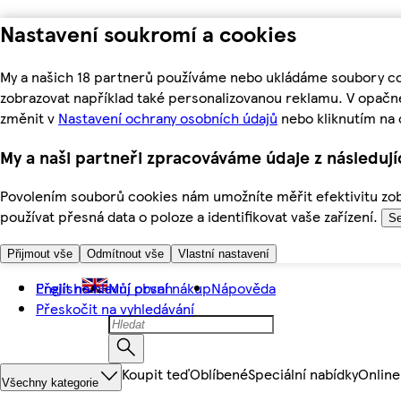
Nastavení soukromí a cookies
My a našich 18 partnerů používáme nebo ukládáme soubory coo
zobrazovat například také personalizovanou reklamu. V opačn
změnit v
Nastavení ochrany osobních údajů
nebo kliknutím na 
My a naši partneři zpracováváme údaje z následuj
Povolením souborů cookies nám umožníte měřit efektivitu zobr
používat přesná data o poloze a identifikovat vaše zařízení.
Se
Přijmout vše
Odmítnout vše
Vlastní nastavení
Přejít na hlavní obsah
English
Můj první nákup
Nápověda
Přeskočit na vyhledávání
Koupit teď
Oblíbené
Speciální nabídky
Online
Všechny kategorie