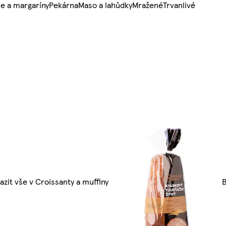
e a margaríny
Pekárna
Maso a lahůdky
Mražené
Trvanlivé
azit vše v Croissanty a muffiny
B