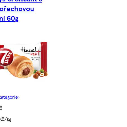
oořechovou
ní 60g
kategorie
Kč
 Kč/kg