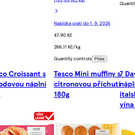
Quanti
Nabídka platí do 1. 9. 2026
47,90 Kč
266,11 Kč/kg
Quantity controls
Přidat
co Croissant s
Tesco Mini muffiny s
7 Da
odovou náplní
citronovou příchutí
nápl
g
180g
ital
vína