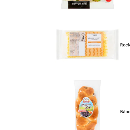
Raci
Bábo