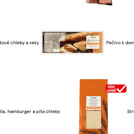
tové chleby a veky
Pečivo k do
illa, hamburger a pita chleby
St