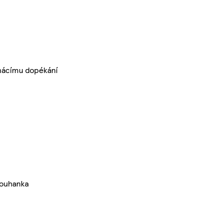
mácímu dopékání
rouhanka