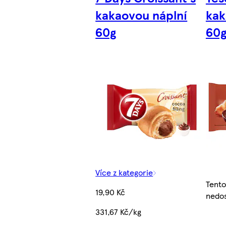
kakaovou náplní
kak
60g
60
Více z kategorie
Tento
19,90 Kč
nedos
331,67 Kč/kg