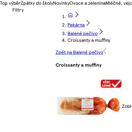
Top výběr
Zpátky do školy
Novinky
Ovoce a zelenina
Mléčné, vejc
Pekárna
Balené pečivo
Croissanty a muffiny
Zpět na Balené pečivo
Croissanty a muffiny
Zobr