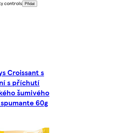
ty controls
Přidat
ys Croissant s
ní s příchutí
ského šumivého
 spumante 60g