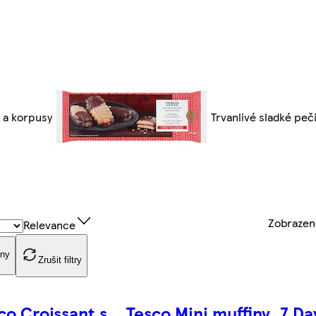
e a korpusy
Trvanlivé sladké peč
Zobraze
Relevance
iny
Zrušit filtry
co Croissant s
Tesco Mini muffiny
7 Da