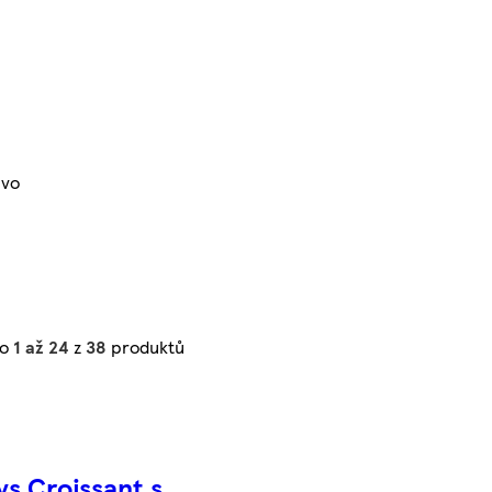
ivo
no
1 až 24
z
38
produktů
ys Croissant s