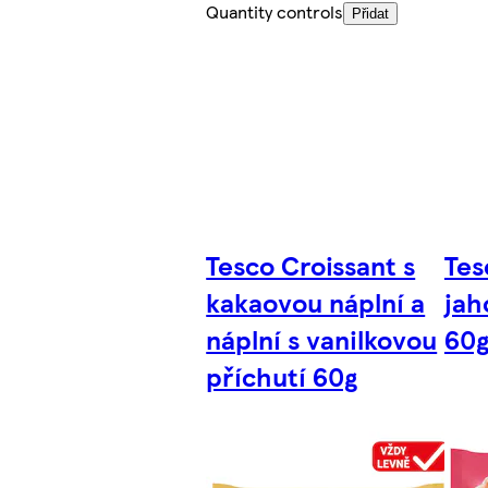
Quantity controls
Přidat
Tesco Croissant s
Tes
kakaovou náplní a
jah
náplní s vanilkovou
60
příchutí 60g