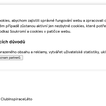
kies, abychom zajistili správné fungování webu a zpracovali 
ém případě zůstanou aktivní jen nezbytné cookies, které pot
odkaz Soukromí a cookies v patičce webu.
ících důvodů
azeného obsahu a reklamy, vytvářet uživatelské statistiky, uk
znam partnerů.
 Club
Inspirace
Léto