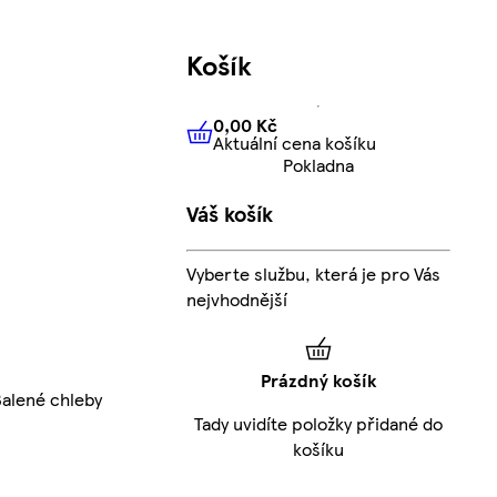
Košík
0,00 Kč
Aktuální cena košíku
0,00 Kč
Aktuální cena košíku
Pokladna
Váš košík
Vyberte službu, která je pro Vás
nejvhodnější
Prázdný košík
alené chleby
Tady uvidíte položky přidané do
košíku