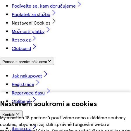
Podívejte se, kam doručujeme
Poplatek za službu
Nastavení Cookies
Možnosti platby
itesco.cz
Clubcard
Pomoc s prvním nákupem
Jak nakupovat
Registrace
Rezervace času
Oblíbené
Nastavení soukromí a cookies
Kontakt
My a našich 18 partnerů používáme nebo ukládáme soubory
cookies, abychom zajistili správné fungování webu a
itesco.cz
zpracovali osobní údaje. Povolením použití všech cookies nám