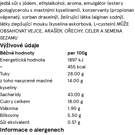
jedlá sůl s jódem, ethylalkohol, aroma, emulgátor (estery
polyglycerolu s mastnými kyselinami), konzervanty (propionan
vápenatý, sorban draselný), želírující látka (alginan sodný),
látky zlepšující mouku (kyselina askorbová, L-cystein).MŮŽE
OBSAHOVAT VEJCE, ARAŠÍDY, OŘECHY, CELER A SEMENA
SEZAMU
Výživové údaje
Běžné hodnoty
per 100g
Energetická hodnota
1897 kJ
-
455 kcal
Tuky
28.00 g
z toho nasycené mastné
14.00 g
kyseliny
Sacharidy
43.00 g
Cukry celkem
18.00 g
Vláknina
1.90 g
Bílkoviny
5.50 g
Sůl ekvivalent
0.57 g
Informace o alergenech