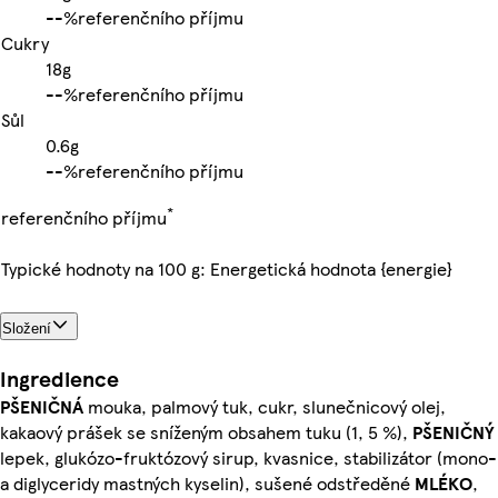
-
-%
referenčního příjmu
Cukry
18g
-
-%
referenčního příjmu
Sůl
0.6g
-
-%
referenčního příjmu
*
referenčního příjmu
Typické hodnoty na 100 g: Energetická hodnota {energie}
Složení
Ingredience
PŠENIČNÁ
mouka, palmový tuk, cukr, slunečnicový olej,
kakaový prášek se sníženým obsahem tuku (1, 5 %),
PŠENIČNÝ
lepek, glukózo-fruktózový sirup, kvasnice, stabilizátor (mono-
a diglyceridy mastných kyselin), sušené odstředěné
MLÉKO
,