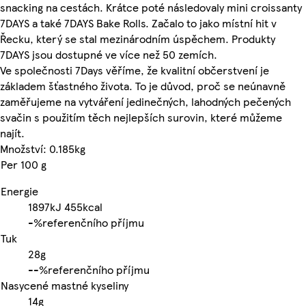
snacking na cestách. Krátce poté následovaly mini croissanty
7DAYS a také 7DAYS Bake Rolls. Začalo to jako místní hit v
Řecku, který se stal mezinárodním úspěchem. Produkty
7DAYS jsou dostupné ve více než 50 zemích.
Ve společnosti 7Days věříme, že kvalitní občerstvení je
základem šťastného života. To je důvod, proč se neúnavně
zaměřujeme na vytváření jedinečných, lahodných pečených
svačin s použitím těch nejlepších surovin, které můžeme
najít.
Množství: 0.185kg
Per 100 g
Energie
1897kJ
455kcal
-%
referenčního příjmu
Tuk
28g
-
-%
referenčního příjmu
Nasycené mastné kyseliny
14g