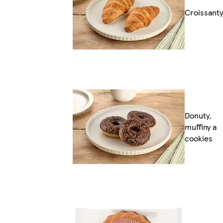
Croissanty
Donuty,
muffiny a
cookies