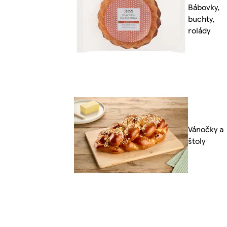
Bábovky,
buchty,
rolády
Vánočky a
štoly