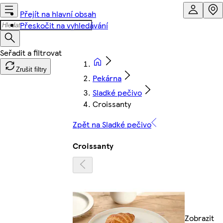
Přejít na hlavní obsah
Přeskočit na vyhledávání
Zrušit filtry
Pekárna
Sladké pečivo
Croissanty
Zpět na Sladké pečivo
Croissanty
Zobrazit