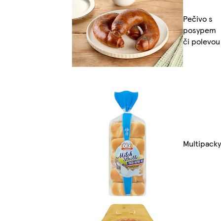
Pečivo s
posypem
či polevou
Multipacky