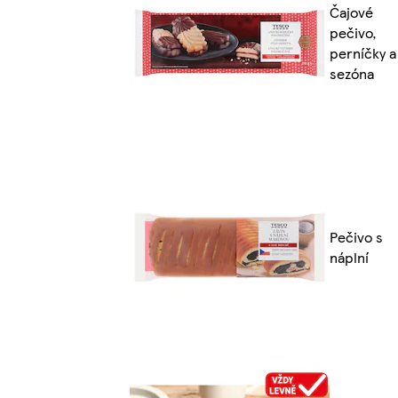
Čajové
pečivo,
perníčky a
sezóna
Pečivo s
náplní