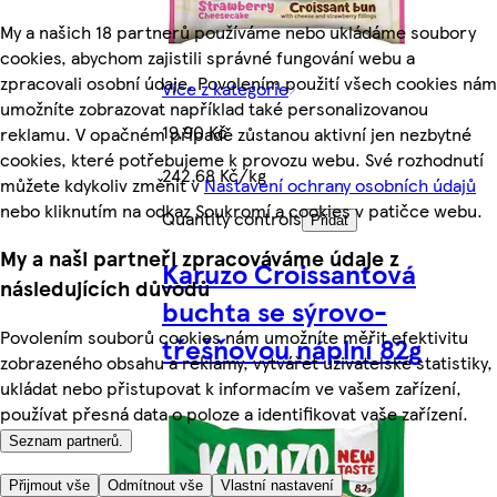
My a našich 18 partnerů používáme nebo ukládáme soubory
cookies, abychom zajistili správné fungování webu a
zpracovali osobní údaje. Povolením použití všech cookies nám
Více z kategorie
umožníte zobrazovat například také personalizovanou
19,90 Kč
reklamu. V opačném případě zůstanou aktivní jen nezbytné
cookies, které potřebujeme k provozu webu. Své rozhodnutí
242,68 Kč/kg
můžete kdykoliv změnit v
Nastavení ochrany osobních údajů
nebo kliknutím na odkaz Soukromí a cookies v patičce webu.
Quantity controls
Přidat
My a naši partneři zpracováváme údaje z
Karuzo Croissantová
následujících důvodů
buchta se sýrovo-
Povolením souborů cookies nám umožníte měřit efektivitu
třešňovou náplní 82g
zobrazeného obsahu a reklamy, vytvářet uživatelské statistiky,
ukládat nebo přistupovat k informacím ve vašem zařízení,
používat přesná data o poloze a identifikovat vaše zařízení.
Seznam partnerů.
Přijmout vše
Odmítnout vše
Vlastní nastavení