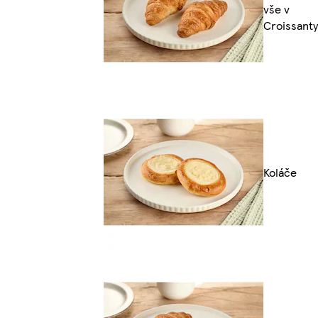
vše v
Croissanty
Koláče