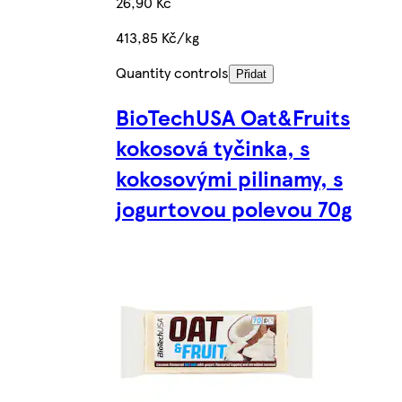
26,90 Kč
413,85 Kč/kg
Quantity controls
Přidat
BioTechUSA Oat&Fruits
kokosová tyčinka, s
kokosovými pilinamy, s
jogurtovou polevou 70g