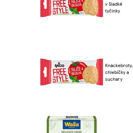
v Sladké
tyčinky
Knäckebroty,
chlebíčky a
suchary