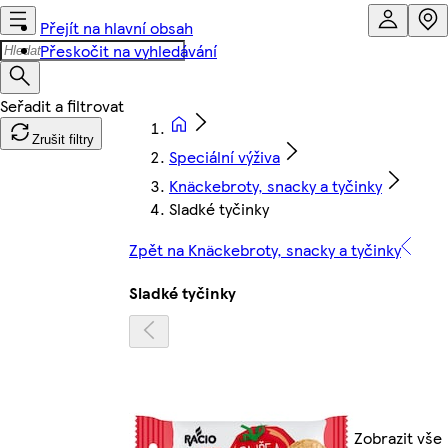
Přejít na hlavní obsah
Přeskočit na vyhledávání
Zrušit filtry
Speciální výživa
Knäckebroty, snacky a tyčinky
Sladké tyčinky
Zpět na Knäckebroty, snacky a tyčinky
Sladké tyčinky
Zobrazit vše