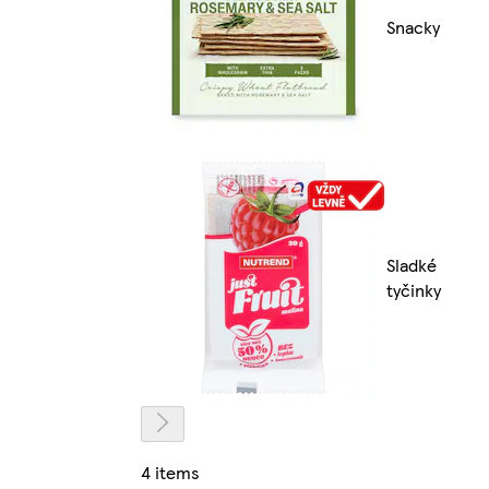
Snacky
Sladké
tyčinky
4 items