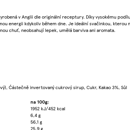
robená v Anglii dle originální receptury. Díky vysokému podílu
nou energii kdykoliv během dne. Je ideální svačinkou, kterou 
nou chuť, neobsahují lepek, umělá barviva ani aromata.
ový), Ćástečně invertovaný cukrový sirup, Cukr, Kakao 3%, Sůl
na 100g:
1952 kJ/452 kcal
6,4 g
56,1 g
25,9 g