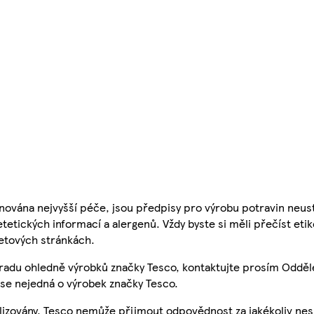
nována nejvyšší péče, jsou předpisy pro výrobu potravin neust
etetických informací a alergenů. Vždy byste si měli přečíst eti
etových stránkách.
 radu ohledně výrobků značky Tesco, kontaktujte prosím Odděl
se nejedná o výrobek značky Tesco.
ualizovány, Tesco nemůže přijmout odpovědnost za jakékoliv ne