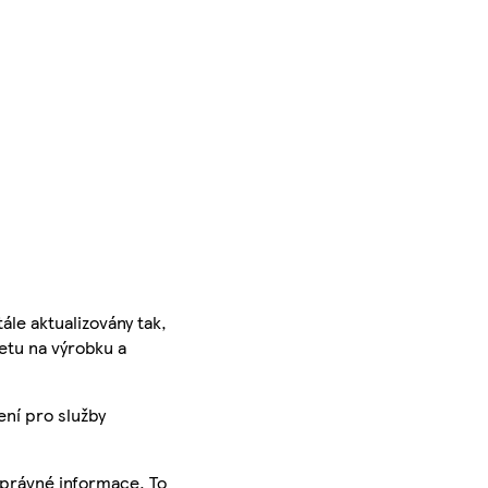
ále aktualizovány tak,
ketu na výrobku a
ení pro služby
správné informace. To