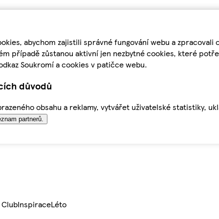
kies, abychom zajistili správné fungování webu a zpracovali 
ém případě zůstanou aktivní jen nezbytné cookies, které pot
odkaz Soukromí a cookies v patičce webu.
ících důvodů
azeného obsahu a reklamy, vytvářet uživatelské statistiky, uk
znam partnerů.
 Club
Inspirace
Léto