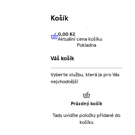
Košík
0,00 Kč
Aktuální cena košíku
0,00 Kč
Aktuální cena košíku
Pokladna
Váš košík
Vyberte službu, která je pro Vás
nejvhodnější
Prázdný košík
Tady uvidíte položky přidané do
košíku