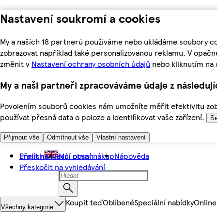
Nastavení soukromí a cookies
My a našich 18 partnerů používáme nebo ukládáme soubory coo
zobrazovat například také personalizovanou reklamu. V opačn
změnit v
Nastavení ochrany osobních údajů
nebo kliknutím na 
My a naši partneři zpracováváme údaje z následuj
Povolením souborů cookies nám umožníte měřit efektivitu zobr
používat přesná data o poloze a identifikovat vaše zařízení.
Se
Přijmout vše
Odmítnout vše
Vlastní nastavení
Přejít na hlavní obsah
English
Můj první nákup
Nápověda
Přeskočit na vyhledávání
Koupit teď
Oblíbené
Speciální nabídky
Online
Všechny kategorie