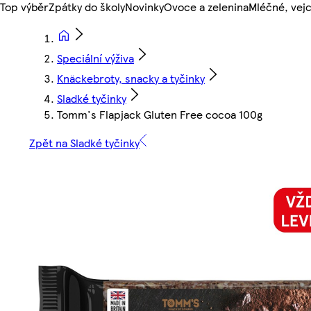
Top výběr
Zpátky do školy
Novinky
Ovoce a zelenina
Mléčné, vejc
Speciální výživa
Knäckebroty, snacky a tyčinky
Sladké tyčinky
Tomm's Flapjack Gluten Free cocoa 100g
Zpět na Sladké tyčinky