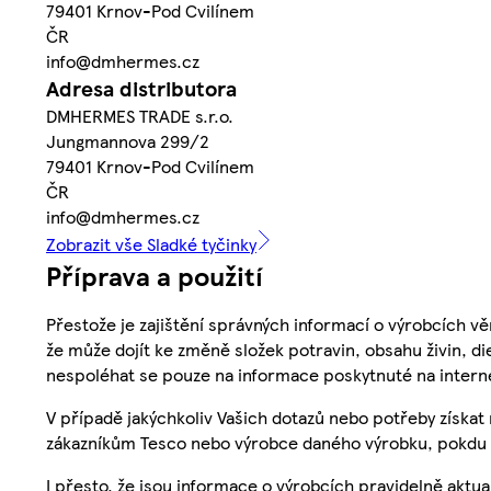
79401 Krnov-Pod Cvilínem
ČR
info@dmhermes.cz
Adresa distributora
DMHERMES TRADE s.r.o.
Jungmannova 299/2
79401 Krnov-Pod Cvilínem
ČR
info@dmhermes.cz
Zobrazit vše Sladké tyčinky
Příprava a použití
Přestože je zajištění správných informací o výrobcích vě
že může dojít ke změně složek potravin, obsahu živin, di
nespoléhat se pouze na informace poskytnuté na intern
V případě jakýchkoliv Vašich dotazů nebo potřeby získat
zákazníkům Tesco nebo výrobce daného výrobku, pokdu 
I přesto, že jsou informace o výrobcích pravidelně akt