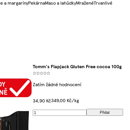
e a margaríny
Pekárna
Maso a lahůdky
Mražené
Trvanlivé
Tomm's Flapjack Gluten Free cocoa 100g
Zatím žádné hodnocení
349,00 Kč/kg
34,90 Kč
Přidat