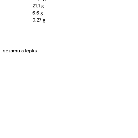
21,1 g
6,6 g
0,27 g
, sezamu a lepku.