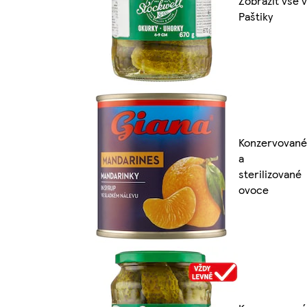
Zobrazit vše v
Paštiky
Konzervované
a
sterilizované
ovoce