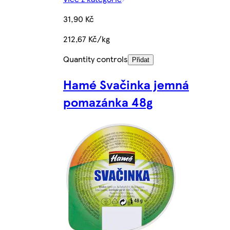
31,90 Kč
212,67 Kč/kg
Quantity controls
Přidat
Hamé Svačinka jemná
pomazánka 48g