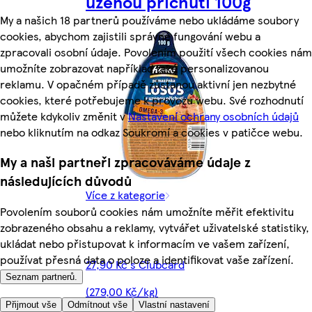
uzenou příchutí 100g
My a našich 18 partnerů používáme nebo ukládáme soubory
cookies, abychom zajistili správné fungování webu a
zpracovali osobní údaje. Povolením použití všech cookies nám
umožníte zobrazovat například také personalizovanou
reklamu. V opačném případě zůstanou aktivní jen nezbytné
cookies, které potřebujeme k provozu webu. Své rozhodnutí
můžete kdykoliv změnit v
Nastavení ochrany osobních údajů
nebo kliknutím na odkaz Soukromí a cookies v patičce webu.
My a naši partneři zpracováváme údaje z
následujících důvodů
Více z kategorie
Povolením souborů cookies nám umožníte měřit efektivitu
zobrazeného obsahu a reklamy, vytvářet uživatelské statistiky,
ukládat nebo přistupovat k informacím ve vašem zařízení,
používat přesná data o poloze a identifikovat vaše zařízení.
27,90 Kč s Clubcard
Seznam partnerů.
(279,00 Kč/kg)
Přijmout vše
Odmítnout vše
Vlastní nastavení