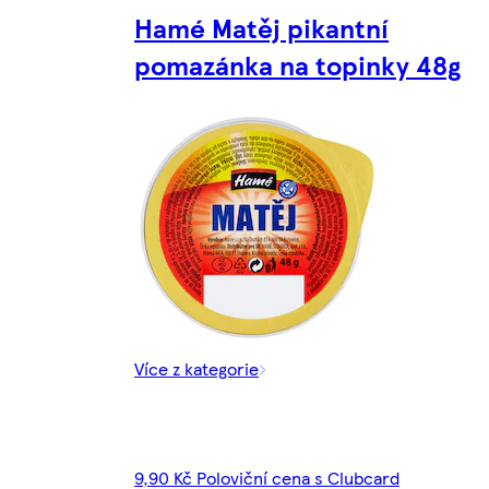
Hamé Matěj pikantní
pomazánka na topinky 48g
Více z kategorie
9,90 Kč Poloviční cena s Clubcard