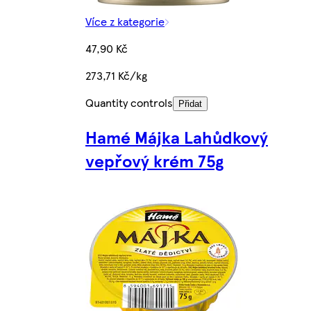
Více z kategorie
47,90 Kč
273,71 Kč/kg
Quantity controls
Přidat
Hamé Májka Lahůdkový
vepřový krém 75g