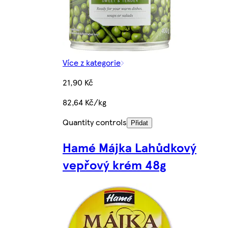
Více z kategorie
21,90 Kč
82,64 Kč/kg
Quantity controls
Přidat
Hamé Májka Lahůdkový
vepřový krém 48g