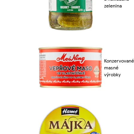
zelenina
Konzervované
masné
výrobky