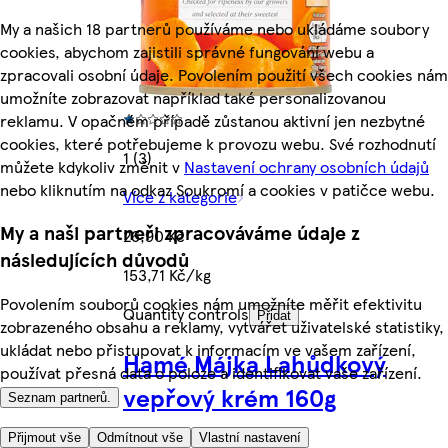
My a našich 18 partnerů používáme nebo ukládáme soubory
cookies, abychom zajistili správné fungování webu a
zpracovali osobní údaje. Povolením použití všech cookies nám
umožníte zobrazovat například také personalizovanou
reklamu. V opačném případě zůstanou aktivní jen nezbytné
cookies, které potřebujeme k provozu webu. Své rozhodnutí
1 (3)
můžete kdykoliv změnit v
Nastavení ochrany osobních údajů
nebo kliknutím na odkaz Soukromí a cookies v patičce webu.
Více z kategorie
My a naši partneři zpracováváme údaje z
26,90 Kč
následujících důvodů
153,71 Kč/kg
Povolením souborů cookies nám umožníte měřit efektivitu
Quantity controls
Přidat
zobrazeného obsahu a reklamy, vytvářet uživatelské statistiky,
ukládat nebo přistupovat k informacím ve vašem zařízení,
Hamé Májka Lahůdkový
používat přesná data o poloze a identifikovat vaše zařízení.
vepřový krém 160g
Seznam partnerů.
Přijmout vše
Odmítnout vše
Vlastní nastavení