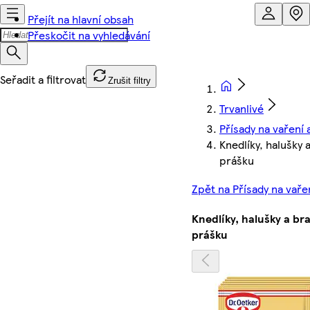
Přejít na hlavní obsah
Přeskočit na vyhledávání
Zrušit filtry
Trvanlivé
Přísady na vaření 
Knedlíky, halušky
prášku
Zpět na Přísady na vaře
Knedlíky, halušky a b
prášku