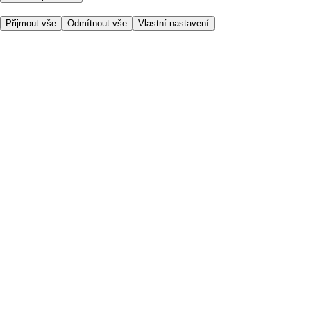
Přijmout vše
Odmítnout vše
Vlastní nastavení
Užitečné odkazy
Cena
Nakupujte online bezpečně
Podmínky používání
Soukromí a cookies
O nás
Přístupnost
Podívejte se, kam doručujeme
Poplatek za službu