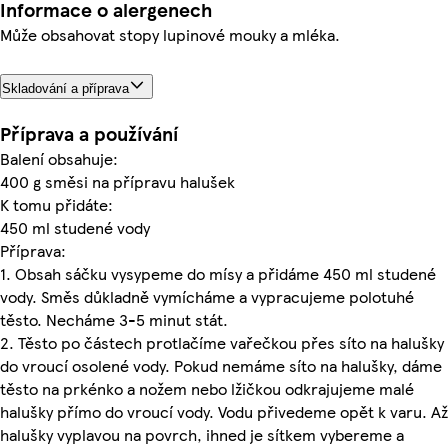
Informace o alergenech
Může obsahovat stopy lupinové mouky a mléka.
Skladování a příprava
Příprava a používání
Balení obsahuje:
400 g směsi na přípravu halušek
K tomu přidáte:
450 ml studené vody
Příprava:
1. Obsah sáčku vysypeme do mísy a přidáme 450 ml studené
vody. Směs důkladně vymícháme a vypracujeme polotuhé
těsto. Necháme 3-5 minut stát.
2. Těsto po částech protlačíme vařečkou přes síto na halušky
do vroucí osolené vody. Pokud nemáme síto na halušky, dáme
těsto na prkénko a nožem nebo lžičkou odkrajujeme malé
halušky přímo do vroucí vody. Vodu přivedeme opět k varu. Až
halušky vyplavou na povrch, ihned je sítkem vybereme a