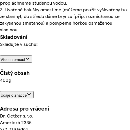
propláchneme studenou vodou.
3. Uvařené halušky omastíme (můžeme použít vyškvařený tuk
ze slaniny), do středu dáme brynzu (příp. rozmíchanou se
zakysanou smetanou) a posypeme horkou osmaženou
slaninou.
Skladování
Skladujte v suchu!
Více informací
Čistý obsah
400g
Údaje o značce
Adresa pro vrácení
Dr. Oetker s.r.o.
Americká 2335
272 01 Kladno