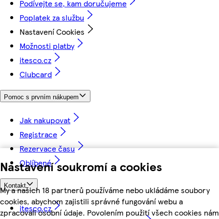
Podívejte se, kam doručujeme
Poplatek za službu
Nastavení Cookies
Možnosti platby
itesco.cz
Clubcard
Pomoc s prvním nákupem
Jak nakupovat
Registrace
Rezervace času
Oblíbené
Nastavení soukromí a cookies
Kontakt
My a našich 18 partnerů používáme nebo ukládáme soubory
cookies, abychom zajistili správné fungování webu a
itesco.cz
zpracovali osobní údaje. Povolením použití všech cookies nám