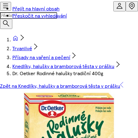
Přejít na hlavní obsah
Přeskočit na vyhledávání
Trvanlivé
Přísady na vaření a pečení
Knedlíky, halušky a bramborová těsta v prášku
Dr. Oetker Rodinné halušky tradiční 400g
Zpět na Knedlíky, halušky a bramborová těsta v prášku