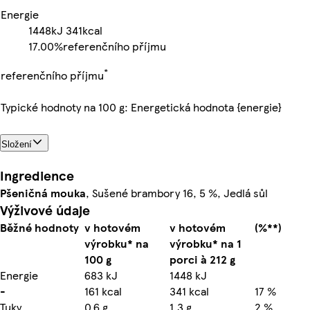
Energie
1448kJ
341kcal
17.00%
referenčního příjmu
*
referenčního příjmu
Typické hodnoty na 100 g: Energetická hodnota {energie}
Složení
Ingredience
Pšeničná
mouka
, Sušené brambory 16, 5 %, Jedlá sůl
Výživové údaje
Běžné hodnoty
v hotovém
v hotovém
(%**)
výrobku* na
výrobku* na 1
100 g
porci à 212 g
Energie
683 kJ
1448 kJ
-
161 kcal
341 kcal
17 %
Tuky
0,6 g
1,3 g
2 %