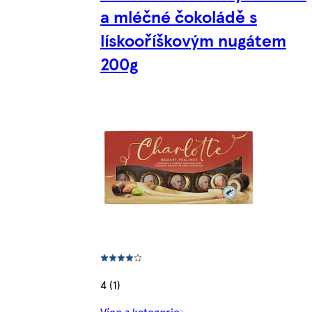
a mléčné čokoládě s
lískooříškovým nugátem
200g
4 (1)
Více z kategorie