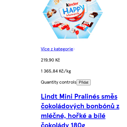
Více z kategorie
219,90 Kč
1 365,84 Kč/kg
Quantity controls
Přidat
Lindt Mini Pralinés směs
čokoládových bonbónů z
mléčné, hořké a bílé
čokolády 180g