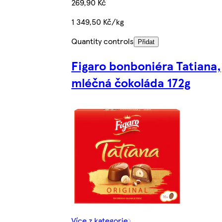
269,90 Kč
1 349,50 Kč/kg
Quantity controls
Přidat
Figaro bonboniéra Tatiana,
mléčná čokoláda 172g
Více z kategorie