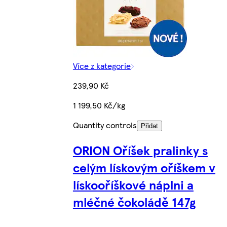
Více z kategorie
239,90 Kč
1 199,50 Kč/kg
Quantity controls
Přidat
ORION Oříšek pralinky s
celým lískovým oříškem v
lískooříškové náplni a
mléčné čokoládě 147g