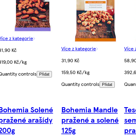
Více z kategorie
Více z kategorie
Více 
31,90 Kč
31,90 Kč
58,9
319,00 Kč/kg
159,50 Kč/kg
392,
Quantity controls
Přidat
Quantity controls
Quant
Přidat
Bohemia Solené
Bohemia Mandle
Tes
pražené arašídy
pražené a solené
sem
200g
125g
pra