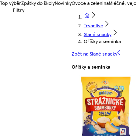
Top výběr
Zpátky do školy
Novinky
Ovoce a zelenina
Mléčné, vejc
Trvanlivé
Slané snacky
Oříšky a semínka
Zpět na Slané snacky
Oříšky a semínka