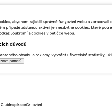
kies, abychom zajistili správné fungování webu a zpracovali 
ém případě zůstanou aktivní jen nezbytné cookies, které pot
odkaz Soukromí a cookies v patičce webu.
ících důvodů
azeného obsahu a reklamy, vytvářet uživatelské statistiky, uk
znam partnerů.
 Club
Inspirace
Grilování