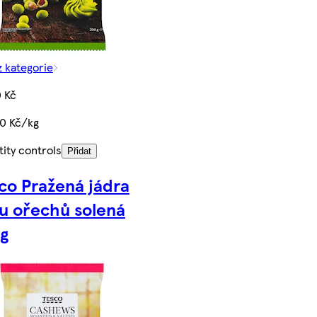
z kategorie
 Kč
50 Kč/kg
ity controls
Přidat
co Pražená jádra
u ořechů solená
g