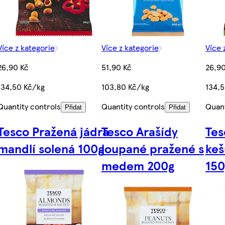
Více z kategorie
Více z kategorie
Více 
26,90 Kč
51,90 Kč
26,90
134,50 Kč/kg
103,80 Kč/kg
134,
Quantity controls
Quantity controls
Quant
Přidat
Přidat
Tesco Pražená jádra
Tesco Arašídy
Tes
mandlí solená 100g
loupané pražené s
keš
medem 200g
150