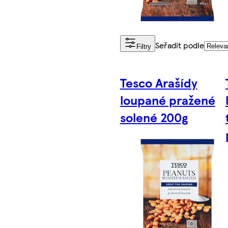
Seřadit podle
Filtry
Tesco Arašídy
loupané pražené
solené 200g