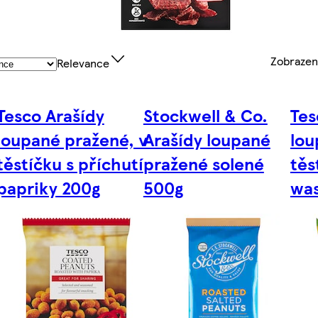
Zobraze
Relevance
Tesco Arašídy
Stockwell & Co.
Tes
loupané pražené, v
Arašídy loupané
lou
těstíčku s příchutí
pražené solené
těs
papriky 200g
500g
was