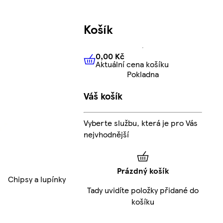
Košík
0,00 Kč
Aktuální cena košíku
0,00 Kč
Aktuální cena košíku
Pokladna
Váš košík
Vyberte službu, která je pro Vás
nejvhodnější
Prázdný košík
Chipsy a lupínky
Tady uvidíte položky přidané do
košíku