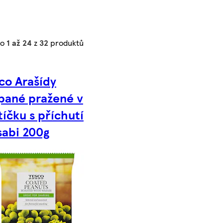
no
1 až 24
z
32
produktů
co Arašídy
pané pražené v
tíčku s příchutí
abi 200g