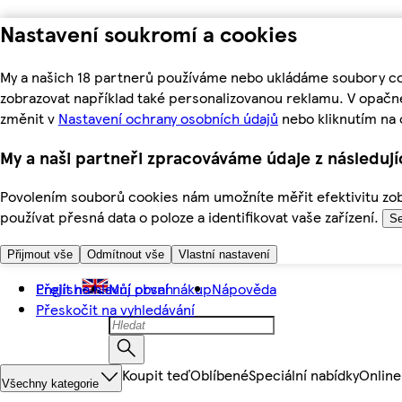
Nastavení soukromí a cookies
My a našich 18 partnerů používáme nebo ukládáme soubory coo
zobrazovat například také personalizovanou reklamu. V opačn
změnit v
Nastavení ochrany osobních údajů
nebo kliknutím na 
My a naši partneři zpracováváme údaje z následuj
Povolením souborů cookies nám umožníte měřit efektivitu zobr
používat přesná data o poloze a identifikovat vaše zařízení.
Se
Přijmout vše
Odmítnout vše
Vlastní nastavení
Přejít na hlavní obsah
English
Můj první nákup
Nápověda
Přeskočit na vyhledávání
Koupit teď
Oblíbené
Speciální nabídky
Online
Všechny kategorie