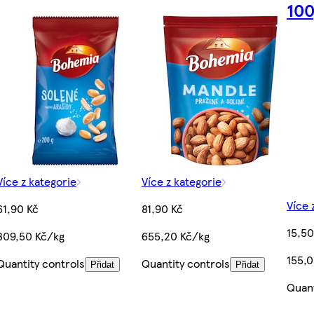
100
Více z kategorie
Více z kategorie
Více 
61,90 Kč
81,90 Kč
15,50
309,50 Kč/kg
655,20 Kč/kg
155,
Quantity controls
Quantity controls
Přidat
Přidat
Quant