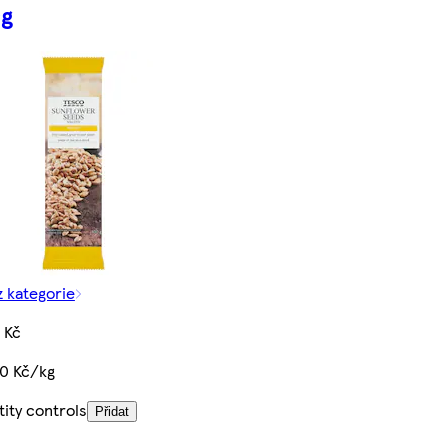
g
z kategorie
 Kč
00 Kč/kg
ity controls
Přidat