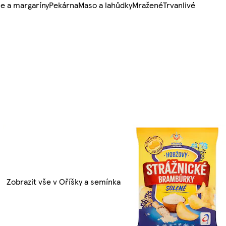
e a margaríny
Pekárna
Maso a lahůdky
Mražené
Trvanlivé
Zobrazit vše v Oříšky a semínka