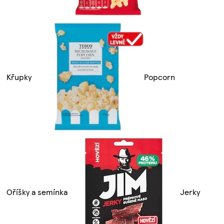
Křupky
Popcorn
Oříšky a semínka
Jerky