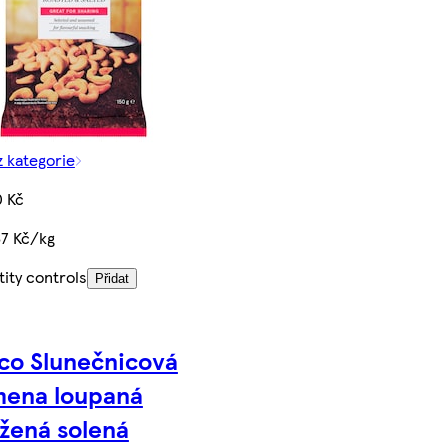
z kategorie
0 Kč
67 Kč/kg
ity controls
Přidat
co Slunečnicová
ena loupaná
žená solená