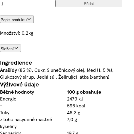
Přidat
Popis produktu
Množství: 0.2kg
Složení
Ingredience
Arašídy
(85 %), Cukr, Slunečnicový olej, Med (1, 5 %),
Glukózový sirup, Jedlá sůl, Želírující látka (xanthan)
Výživové údaje
Běžné hodnoty
100 g obsahuje
Energie
2479 kJ
-
598 kcal
Tuky
46,3 g
z toho nasycené mastné
7,0 g
kyseliny
Sacharidy
19,7 g