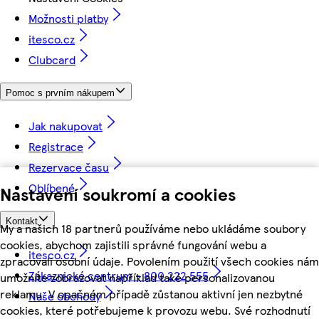
Možnosti platby
itesco.cz
Clubcard
Pomoc s prvním nákupem
Jak nakupovat
Registrace
Rezervace času
Oblíbené
Nastavení soukromí a cookies
Kontakt
My a našich 18 partnerů používáme nebo ukládáme soubory
cookies, abychom zajistili správné fungování webu a
itesco.cz
zpracovali osobní údaje. Povolením použití všech cookies nám
Zákaznické centrum - 800 222 555
umožníte zobrazovat například také personalizovanou
reklamu. V opačném případě zůstanou aktivní jen nezbytné
Naše obchody
cookies, které potřebujeme k provozu webu. Své rozhodnutí