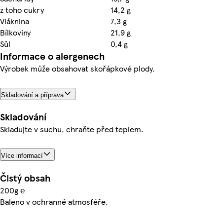
z toho cukry
14,2 g
Vláknina
7,3 g
Bílkoviny
21,9 g
Sůl
0,4 g
Informace o alergenech
Výrobek může obsahovat skořápkové plody.
Skladování a příprava
Skladování
Skladujte v suchu, chraňte před teplem.
Více informací
Čistý obsah
200g ℮
Baleno v ochranné atmosféře.