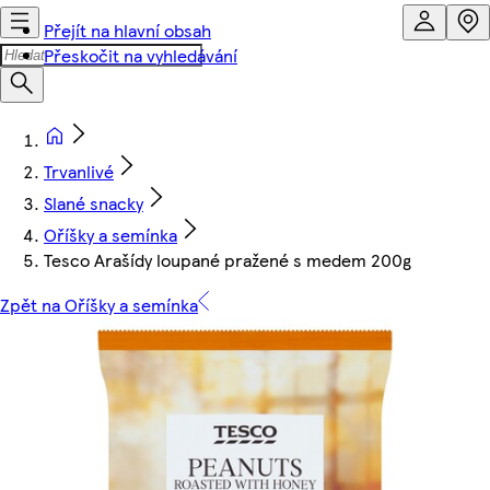
Přejít na hlavní obsah
Přeskočit na vyhledávání
Trvanlivé
Slané snacky
Oříšky a semínka
Tesco Arašídy loupané pražené s medem 200g
Zpět na Oříšky a semínka