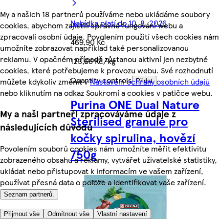
My a našich 18 partnerů používáme nebo ukládáme soubory
Nabídka platí do 10. 8. 2026
cookies, abychom zajistili správné fungování webu a
zpracovali osobní údaje. Povolením použití všech cookies nám
469,90 Kč
umožníte zobrazovat například také personalizovanou
reklamu. V opačném případě zůstanou aktivní jen nezbytné
123,66 Kč/kg
cookies, které potřebujeme k provozu webu. Své rozhodnutí
Quantity controls
můžete kdykoliv změnit v
Nastavení ochrany osobních údajů
Přidat
nebo kliknutím na odkaz Soukromí a cookies v patičce webu.
Purina ONE Dual Nature
My a naši partneři zpracováváme údaje z
Sterilised granule pro
následujících důvodů
kočky spirulina, hovězí
Povolením souborů cookies nám umožníte měřit efektivitu
750g
zobrazeného obsahu a reklamy, vytvářet uživatelské statistiky,
ukládat nebo přistupovat k informacím ve vašem zařízení,
používat přesná data o poloze a identifikovat vaše zařízení.
Seznam partnerů.
Přijmout vše
Odmítnout vše
Vlastní nastavení