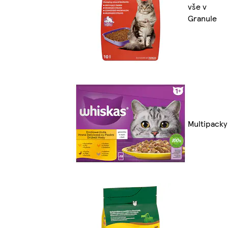
vše v
Granule
Multipacky