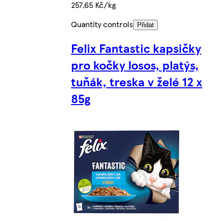
257,65 Kč/kg
Quantity controls
Přidat
Felix Fantastic kapsičky
pro kočky losos, platýs,
tuňák, treska v želé 12 x
85g