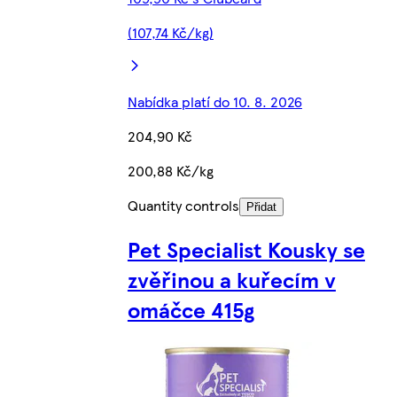
(107,74 Kč/kg)
Nabídka platí do 10. 8. 2026
204,90 Kč
200,88 Kč/kg
Quantity controls
Přidat
Pet Specialist Kousky se
zvěřinou a kuřecím v
omáčce 415g