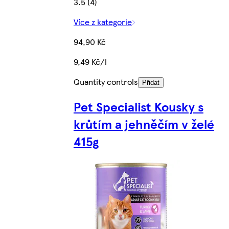
3.5 (4)
Více z kategorie
94,90 Kč
9,49 Kč/l
Quantity controls
Přidat
Pet Specialist Kousky s
krůtím a jehněčím v želé
415g