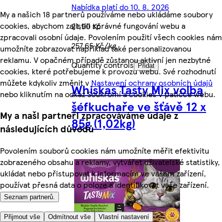
Nabídka platí do 10. 8. 2026
My a našich 18 partnerů používáme nebo ukládáme soubory
cookies, abychom zajistili správné fungování webu a
21,90 Kč
zpracovali osobní údaje. Povolením použití všech cookies nám
257,65 Kč/kg
umožníte zobrazovat například také personalizovanou
reklamu. V opačném případě zůstanou aktivní jen nezbytné
Quantity controls
Přidat
cookies, které potřebujeme k provozu webu. Své rozhodnutí
můžete kdykoliv změnit v
Nastavení ochrany osobních údajů
Whiskas Tasty Mix volba
nebo kliknutím na odkaz Soukromí a cookies v patičce webu.
šéfkuchaře ve šťávě 12 x
My a naši partneři zpracováváme údaje z
85g (1,02kg)
následujících důvodů
Povolením souborů cookies nám umožníte měřit efektivitu
zobrazeného obsahu a reklamy, vytvářet uživatelské statistiky,
ukládat nebo přistupovat k informacím ve vašem zařízení,
používat přesná data o poloze a identifikovat vaše zařízení.
Seznam partnerů.
Přijmout vše
Odmítnout vše
Vlastní nastavení