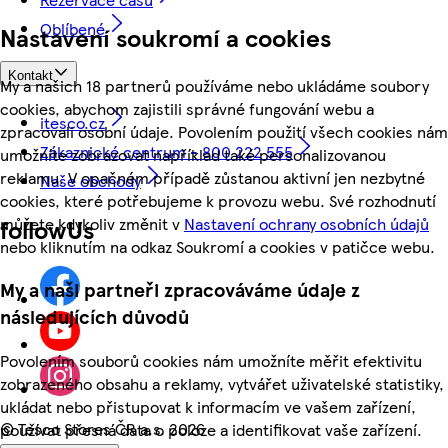
Oblíbené
Nastavení soukromí a cookies
Kontakt
My a našich 18 partnerů používáme nebo ukládáme soubory
cookies, abychom zajistili správné fungování webu a
itesco.cz
zpracovali osobní údaje. Povolením použití všech cookies nám
Zákaznické centrum - 800 222 555
umožníte zobrazovat například také personalizovanou
reklamu. V opačném případě zůstanou aktivní jen nezbytné
Naše obchody
cookies, které potřebujeme k provozu webu. Své rozhodnutí
můžete kdykoliv změnit v
Nastavení ochrany osobních údajů
followUs
nebo kliknutím na odkaz Soukromí a cookies v patičce webu.
My a naši partneři zpracováváme údaje z
následujících důvodů
Povolením souborů cookies nám umožníte měřit efektivitu
zobrazeného obsahu a reklamy, vytvářet uživatelské statistiky,
ukládat nebo přistupovat k informacím ve vašem zařízení,
©
Tesco Stores ČR a.s. 2026
používat přesná data o poloze a identifikovat vaše zařízení.