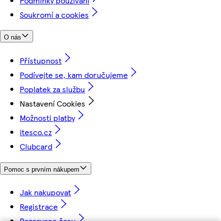
Podmínky používání
Soukromí a cookies
O nás
Přístupnost
Podívejte se, kam doručujeme
Poplatek za službu
Nastavení Cookies
Možnosti platby
itesco.cz
Clubcard
Pomoc s prvním nákupem
Jak nakupovat
Registrace
Rezervace času