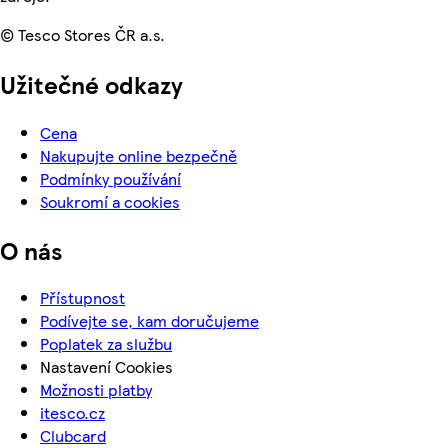
© Tesco Stores ČR a.s.
Užitečné odkazy
Cena
Nakupujte online bezpečně
Podmínky používání
Soukromí a cookies
O nás
Přístupnost
Podívejte se, kam doručujeme
Poplatek za službu
Nastavení Cookies
Možnosti platby
itesco.cz
Clubcard