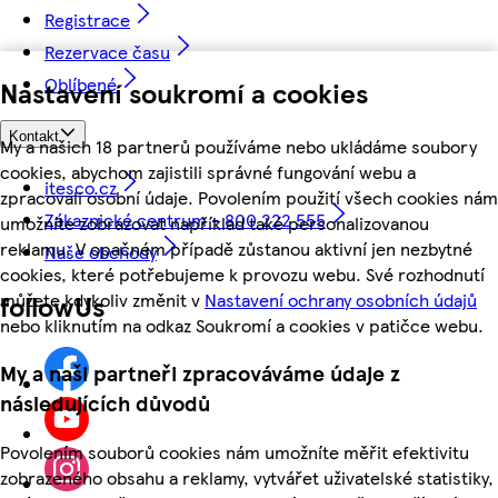
Registrace
Rezervace času
Oblíbené
Nastavení soukromí a cookies
Kontakt
My a našich 18 partnerů používáme nebo ukládáme soubory
cookies, abychom zajistili správné fungování webu a
itesco.cz
zpracovali osobní údaje. Povolením použití všech cookies nám
Zákaznické centrum - 800 222 555
umožníte zobrazovat například také personalizovanou
reklamu. V opačném případě zůstanou aktivní jen nezbytné
Naše obchody
cookies, které potřebujeme k provozu webu. Své rozhodnutí
můžete kdykoliv změnit v
Nastavení ochrany osobních údajů
followUs
nebo kliknutím na odkaz Soukromí a cookies v patičce webu.
My a naši partneři zpracováváme údaje z
následujících důvodů
Povolením souborů cookies nám umožníte měřit efektivitu
zobrazeného obsahu a reklamy, vytvářet uživatelské statistiky,