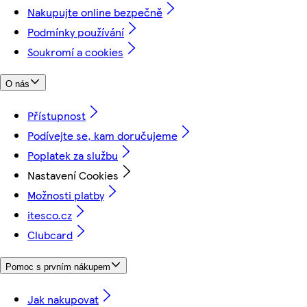
Nakupujte online bezpečně
Podmínky používání
Soukromí a cookies
O nás
Přístupnost
Podívejte se, kam doručujeme
Poplatek za službu
Nastavení Cookies
Možnosti platby
itesco.cz
Clubcard
Pomoc s prvním nákupem
Jak nakupovat