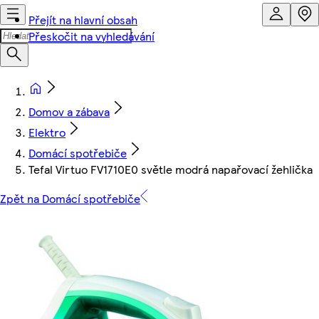
Přejít na hlavní obsah
Přeskočit na vyhledávání
Domov a zábava
Elektro
Domácí spotřebiče
Tefal Virtuo FV1710E0 světle modrá napařovací žehlička
Zpět na Domácí spotřebiče