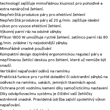
technologií zajišťuje mimořádnou kluznost pro pohodlné a
extra nenáročné žehlení.
Nepřetržitá produkce páry pro efektivní žehlení
Nepřetržitá produkce páry až 20 g/min. zajišťuje ideální
výkon pro vysoce efektivní žehlení.
Výkonný parní ráz na odolné záhyby
Příkon 1800 W umožňuje rychlé žehlení, zatímco parní ráz 80
g/min. zvládne i ty nejodolnější záhyby.
Mimořádně snadné používání
Kompaktní design doplněný ergonomickou regulací páry a
nepřilnavou žehlicí deskou pro žehlení, které už nemůže být
snazší.
Vertikální napařování oděvů na ramínku
Praktická funkce pro rychlé doladění či odstranění záhybů na
oděvech na ramínku, sakách, jemných tkaninách apod.
Ochrana proti vodnímu kameni díky samočisticímu nastavení
Díky odvápňovacímu systému je čištění vaší žehličky
extrémně snadné. Pravidelná údržba zajistí spolehlivý výkon
napařování.