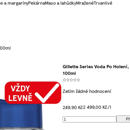
e a margaríny
Pekárna
Maso a lahůdky
Mražené
Trvanlivé
 100ml
Gillette Series Voda Po Holení,
100ml
Zatím žádné hodnocení
2 499,00 Kč/l
249,90 Kč
Př