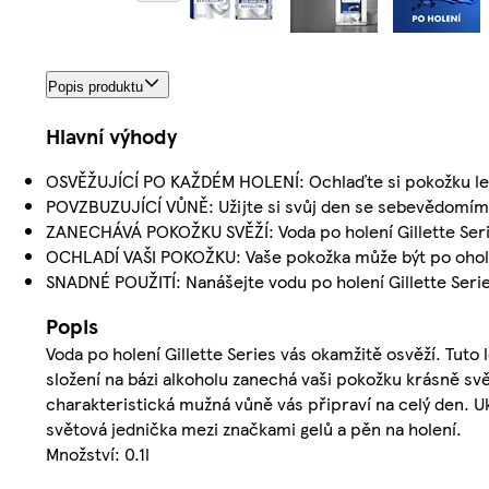
Popis produktu
Hlavní výhody
OSVĚŽUJÍCÍ PO KAŽDÉM HOLENÍ: Ochlaďte si pokožku le
POVZBUZUJÍCÍ VŮNĚ: Užijte si svůj den se sebevědomím a s
ZANECHÁVÁ POKOŽKU SVĚŽÍ: Voda po holení Gillette Serie
OCHLADÍ VAŠI POKOŽKU: Vaše pokožka může být po oholení
SNADNÉ POUŽITÍ: Nanášejte vodu po holení Gillette Seri
Popis
Voda po holení Gillette Series vás okamžitě osvěží. Tuto 
složení na bázi alkoholu zanechá vaši pokožku krásně svěží
charakteristická mužná vůně vás připraví na celý den. Uka
světová jednička mezi značkami gelů a pěn na holení.
Množství: 0.1l