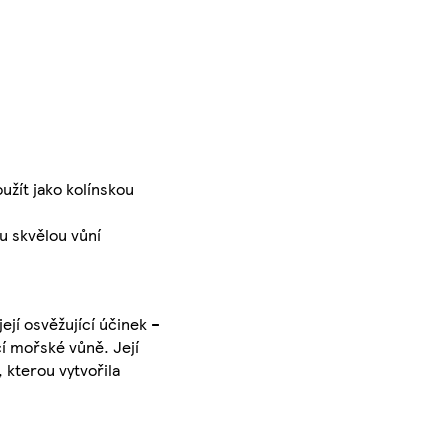
užít jako kolínskou
u skvělou vůní
ejí osvěžující účinek –
ící mořské vůně. Její
 kterou vytvořila