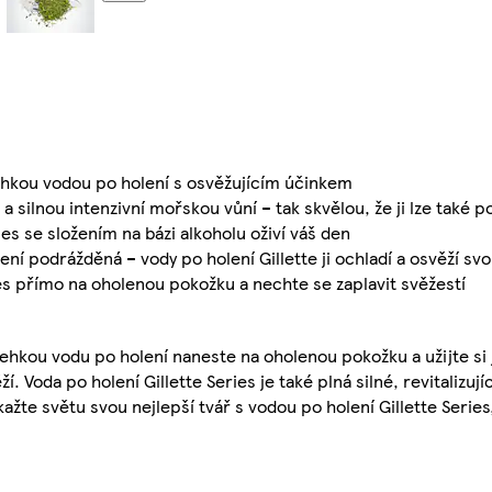
hkou vodou po holení s osvěžujícím účinkem
ilnou intenzivní mořskou vůní – tak skvělou, že ji lze také po
s se složením na bázi alkoholu oživí váš den
 podrážděná – vody po holení Gillette ji ochladí a osvěží svo
es přímo na oholenou pokožku a nechte se zaplavit svěžestí
lehkou vodu po holení naneste na oholenou pokožku a užijte si j
. Voda po holení Gillette Series je také plná silné, revitalizuj
žte světu svou nejlepší tvář s vodou po holení Gillette Series,