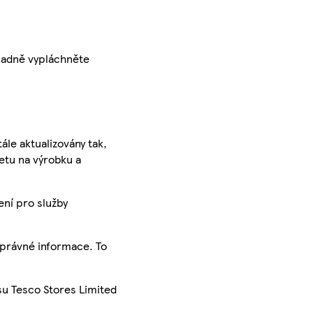
ladně vypláchněte
ále aktualizovány tak,
ketu na výrobku a
ení pro služby
správné informace. To
su Tesco Stores Limited