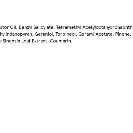
or Oil, Benzyl Salicylate, Tetramethyl Acetyloctahydronaphth
lindanopyran, Geraniol, Terpineol, Geranyl Acetate, Pinene, C
ia Sinensis Leaf Extract, Coumarin.