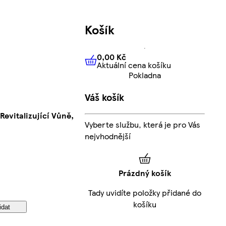
Košík
0,00 Kč
Aktuální cena košíku
0,00 Kč
Aktuální cena košíku
Pokladna
Váš košík
 Revitalizující Vůně,
Vyberte službu, která je pro Vás
nejvhodnější
Prázdný košík
Tady uvidíte položky přidané do
košíku
idat