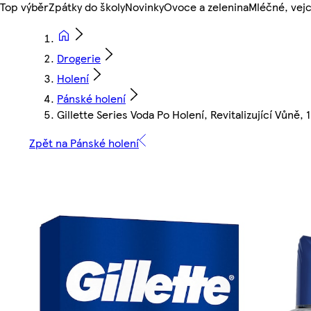
Top výběr
Zpátky do školy
Novinky
Ovoce a zelenina
Mléčné, vejc
Drogerie
Holení
Pánské holení
Gillette Series Voda Po Holení, Revitalizující Vůně,
Zpět na Pánské holení