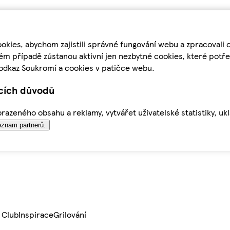
kies, abychom zajistili správné fungování webu a zpracovali 
ém případě zůstanou aktivní jen nezbytné cookies, které pot
odkaz Soukromí a cookies v patičce webu.
ících důvodů
azeného obsahu a reklamy, vytvářet uživatelské statistiky, uk
znam partnerů.
 Club
Inspirace
Grilování