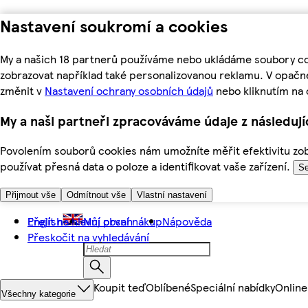
Nastavení soukromí a cookies
My a našich 18 partnerů používáme nebo ukládáme soubory coo
zobrazovat například také personalizovanou reklamu. V opačn
změnit v
Nastavení ochrany osobních údajů
nebo kliknutím na 
My a naši partneři zpracováváme údaje z následuj
Povolením souborů cookies nám umožníte měřit efektivitu zobr
používat přesná data o poloze a identifikovat vaše zařízení.
Se
Přijmout vše
Odmítnout vše
Vlastní nastavení
Přejít na hlavní obsah
English
Můj první nákup
Nápověda
Přeskočit na vyhledávání
Koupit teď
Oblíbené
Speciální nabídky
Online
Všechny kategorie