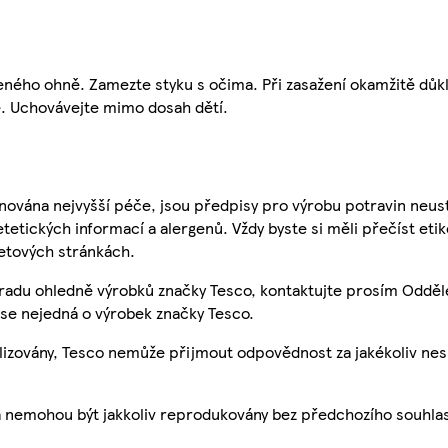
ného ohně. Zamezte styku s očima. Při zasažení okamžitě důk
. Uchovávejte mimo dosah dětí.
nována nejvyšší péče, jsou předpisy pro výrobu potravin neust
etetických informací a alergenů. Vždy byste si měli přečíst eti
etových stránkách.
 radu ohledně výrobků značky Tesco, kontaktujte prosím Odděl
se nejedná o výrobek značky Tesco.
ualizovány, Tesco nemůže přijmout odpovědnost za jakékoliv ne
a nemohou být jakkoliv reprodukovány bez předchozího souhla