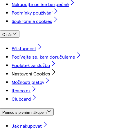
Nakupujte online bezpečně
Podmínky používání
Soukromí a cookies
O nás
Přístupnost
Podívejte se, kam doručujeme
Poplatek za službu
Nastavení Cookies
Možnosti platby
itesco.cz
Clubcard
Pomoc s prvním nákupem
Jak nakupovat