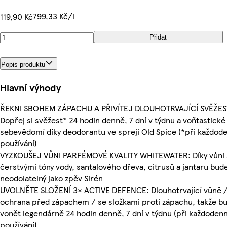
799,33 Kč/l
119,90 Kč
Přidat
Popis produktu
Hlavní výhody
ŘEKNI SBOHEM ZÁPACHU A PŘIVÍTEJ DLOUHOTRVAJÍCÍ SVĚŽES
Dopřej si svěžest* 24 hodin denně, 7 dní v týdnu a voňtastické
sebevědomí díky deodorantu ve spreji Old Spice (*při každod
používání)
VYZKOUŠEJ VŮNI PARFÉMOVÉ KVALITY WHITEWATER: Díky vůni 
čerstvými tóny vody, santalového dřeva, citrusů a jantaru bud
neodolatelný jako zpěv Sirén
UVOLNĚTE SLOŽENÍ 3× ACTIVE DEFENCE: Dlouhotrvající vůně 
ochrana před zápachem / se složkami proti zápachu, takže b
vonět legendárně 24 hodin denně, 7 dní v týdnu (při každoden
používání)