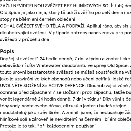
ZAŽIJ NEVIDITELNOU SVĚŽEST BEZ HLINÍKOVÝCH SOLÍ: tuhý de
Old Spice je jako ninja, který tě udrží svěžího po celý den a n
stopy na bílém ani černém oblečení
ODHAL SVĚŽEST SVÉHO TĚLA A PODPAŽÍ. Aplikuj ráno, aby sis 
dlouhotrvající svěžest. V případě potřeby nanes znovu pro pos
svěžesti v průběhu dne
Popis
Dopřej si svěžest* 24 hodin denně, 7 dní v týdnu a voňtastické
sebevědomí díky Whitewater deodorantu ve spreji Old Spice. 
touto úrovní bezstarostné svěžesti se můžeš soustředit na vyšš
jako je uzavírání velkých obchodů nebo učení delfínů lidské řeč
UVOLNĚTE SLOŽENÍ 3× ACTIVE DEFENCE: Dlouhotrvající vůně 
ochrana před zápachem / se složkami proti zápachu, takže b
vonět legendárně 24 hodin denně, 7 dní v týdnu* Díky vůni s č
tóny vody, santalového dřeva, citrusů a jantaru budeš stejně
neodolatelný jako zpěv Sirén. A zmínili jsme, že neobsahuje žá
hliníkové soli a zároveň je neviditelný na černém i bílém obleč
Protože je to tak. *při každodenním používání