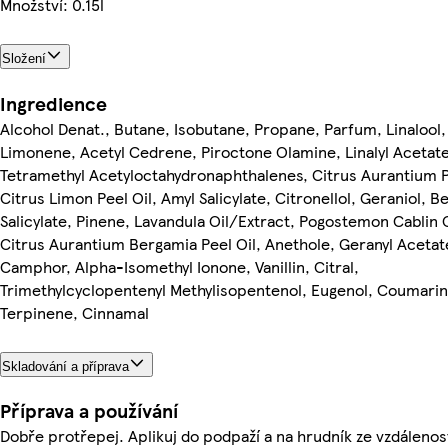
Množství: 0.15l
Složení
Ingredience
Alcohol Denat., Butane, Isobutane, Propane, Parfum, Linalool,
Limonene, Acetyl Cedrene, Piroctone Olamine, Linalyl Acetate
Tetramethyl Acetyloctahydronaphthalenes, Citrus Aurantium P
Citrus Limon Peel Oil, Amyl Salicylate, Citronellol, Geraniol, B
Salicylate, Pinene, Lavandula Oil/Extract, Pogostemon Cablin O
Citrus Aurantium Bergamia Peel Oil, Anethole, Geranyl Acetat
Camphor, Alpha-Isomethyl Ionone, Vanillin, Citral,
Trimethylcyclopentenyl Methylisopentenol, Eugenol, Coumarin
Terpinene, Cinnamal
Skladování a příprava
Příprava a používání
Dobře protřepej. Aplikuj do podpaží a na hrudník ze vzdálenos