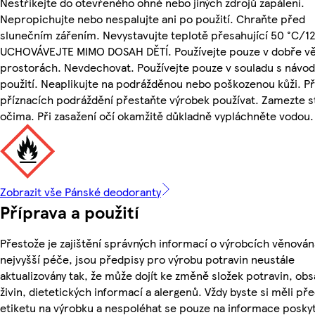
Nestříkejte do otevřeného ohně nebo jiných zdrojů zapálení.
Nepropichujte nebo nespalujte ani po použití. Chraňte před
slunečním zářením. Nevystavujte teplotě přesahující 50 °C/12
UCHOVÁVEJTE MIMO DOSAH DĚTÍ. Používejte pouze v dobře vě
prostorách. Nevdechovat. Používejte pouze v souladu s návo
použití. Neaplikujte na podrážděnou nebo poškozenou kůži. Př
příznacích podráždění přestaňte výrobek používat. Zamezte s
očima. Při zasažení očí okamžitě důkladně vypláchněte vodou.
Zobrazit vše Pánské deodoranty
Příprava a použití
Přestože je zajištění správných informací o výrobcích věnován
nejvyšší péče, jsou předpisy pro výrobu potravin neustále
aktualizovány tak, že může dojít ke změně složek potravin, ob
živin, dietetických informací a alergenů. Vždy byste si měli pře
etiketu na výrobku a nespoléhat se pouze na informace posky