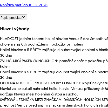
Nabídka platí do 10. 8. 2026
Popis produktu
Hlavní výhody
HLADKOST jedním tahem: holicí hlavice Venus Extra Smooth vám
oholení s až 0% podrážděním pokožky při holení
Holicí hlavice s 5 BŘITY: zajišťuje dlouhotrvající oholení s hladk
30 dnů
ZVLHČUJÍCÍ PÁSEK SKINCUSHION: pomáhá chránit pokožku př
holení
Holicí hlavice s 5 BŘITY: zajišťují dlouhotrvající oholení s hladk
30 dnů
ODOLNÁ RUKOJEŤ, PROTISKLUZOVÝ POVRCH: rukojeť nevyhazu
hlavici za jakoukoli náhradní holicí hlavicí Venus; přiložený dr
udržuje hlavici mezi holeními čistou a suchou
SVĚTOVÁ JEDNIČKA MEZI ZNAČKAMI DÁMSKÝCH HOLICÍCH STRO
přednost Venus před jinými značkami dámských holicích stroj