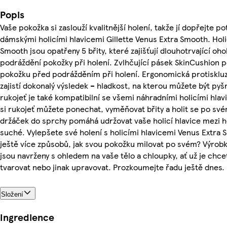
Popis
Vaše pokožka si zaslouží kvalitnější holení, takže jí dopřejte p
dámskými holicími hlavicemi Gillette Venus Extra Smooth. Holic
Smooth jsou opatřeny 5 břity, které zajišťují dlouhotrvající oho
podráždění pokožky při holení. Zvlhčující pásek SkinCushion 
pokožku před podrážděním při holení. Ergonomická protisklu
zajistí dokonalý výsledek – hladkost, na kterou můžete být py
rukojeť je také kompatibilní se všemi náhradními holicími hlav
si rukojeť můžete ponechat, vyměňovat břity a holit se po své
držáček do sprchy pomáhá udržovat vaše holicí hlavice mezi h
suché. Vylepšete své holení s holicími hlavicemi Venus Extra
ještě více způsobů, jak svou pokožku milovat po svém? Výrobk
jsou navrženy s ohledem na vaše tělo a chloupky, ať už je chcet
tvarovat nebo jinak upravovat. Prozkoumejte řadu ještě dnes.
Složení
Ingredience