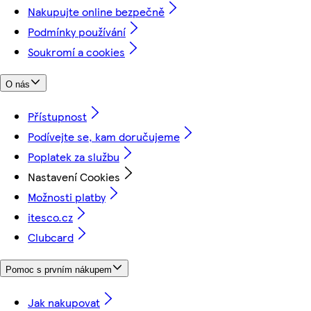
Nakupujte online bezpečně
Podmínky používání
Soukromí a cookies
O nás
Přístupnost
Podívejte se, kam doručujeme
Poplatek za službu
Nastavení Cookies
Možnosti platby
itesco.cz
Clubcard
Pomoc s prvním nákupem
Jak nakupovat