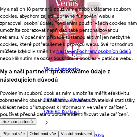
My a našich 18 partnerů používáme nebo ukládáme soubory
cookies, abychom zajistili správné fungování webu a
zpracovali osobní údaje. Povolením použití všech cookies nám
umožníte zobrazovat například také personalizovanou
reklamu. V opačném případě zůstanou aktivní jen nezbytné
cookies, které potřebujeme k provozu webu. Své rozhodnutí
můžete kdykoliv změnit v
Nastavení ochrany osobních údajů
nebo kliknutím na odkaz Soukromí a cookies v patičce webu.
Více z kategorie
My a naši partneři zpracováváme údaje z
následujících důvodů
Povolením souborů cookies nám umožníte měřit efektivitu
269,90 Kč s Clubcard
zobrazeného obsahu a reklamy, vytvářet uživatelské statistiky,
ukládat nebo přistupovat k informacím ve vašem zařízení,
(269,90 Kč/kus)
používat přesná data o poloze a identifikovat vaše zařízení.
Seznam partnerů.
Přijmout vše
Odmítnout vše
Vlastní nastavení
Nabídka platí do 10. 8. 2026