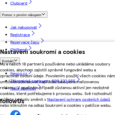
Clubcard
Pomoc s prvním nákupem
Jak nakupovat
Registrace
Rezervace času
Oblíbené
Nastavení soukromí a cookies
Kontakt
My a našich 18 partnerů používáme nebo ukládáme soubory
cookies, abychom zajistili správné fungování webu a
itesco.cz
zpracovali osobní údaje. Povolením použití všech cookies nám
Zákaznické centrum - 800 222 555
umožníte zobrazovat například také personalizovanou
reklamu. V opačném případě zůstanou aktivní jen nezbytné
Naše obchody
cookies, které potřebujeme k provozu webu. Své rozhodnutí
můžete kdykoliv změnit v
Nastavení ochrany osobních údajů
followUs
nebo kliknutím na odkaz Soukromí a cookies v patičce webu.