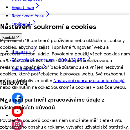
Registrace
Rezervace času
Oblíbené
Nastavení soukromí a cookies
Kontakt
My a našich 18 partnerů používáme nebo ukládáme soubory
cookies, abychom zajistili správné fungování webu a
itesco.cz
zpracovali osobní údaje. Povolením použití všech cookies nám
Zákaznické centrum - 800 222 555
umožníte zobrazovat například také personalizovanou
reklamu. V opačném případě zůstanou aktivní jen nezbytné
Naše obchody
cookies, které potřebujeme k provozu webu. Své rozhodnutí
můžete kdykoliv změnit v
Nastavení ochrany osobních údajů
followUs
nebo kliknutím na odkaz Soukromí a cookies v patičce webu.
My a naši partneři zpracováváme údaje z
následujících důvodů
Povolením souborů cookies nám umožníte měřit efektivitu
zobrazeného obsahu a reklamy, vytvářet uživatelské statistiky,