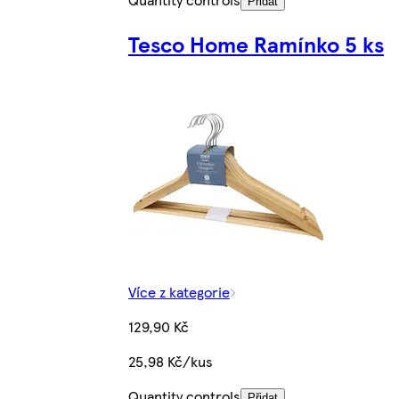
Přidat
Tesco Home Ramínko 5 ks
Více z kategorie
129,90 Kč
25,98 Kč/kus
Quantity controls
Přidat