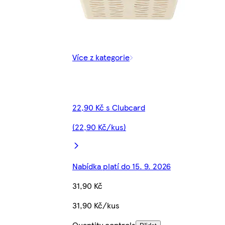
Více z kategorie
22,90 Kč s Clubcard
(22,90 Kč/kus)
Nabídka platí do 15. 9. 2026
31,90 Kč
31,90 Kč/kus
Quantity controls