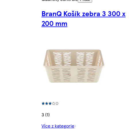
BranQ Košík zebra 3 300 x
200 mm
3 (1)
Více z kategorie