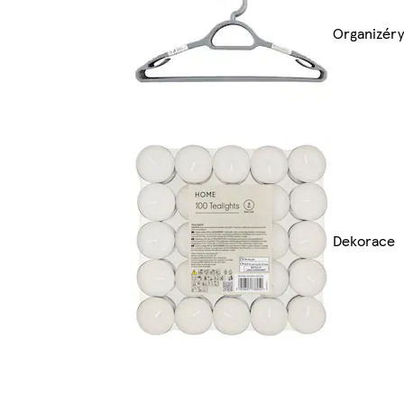
Organizéry
Dekorace