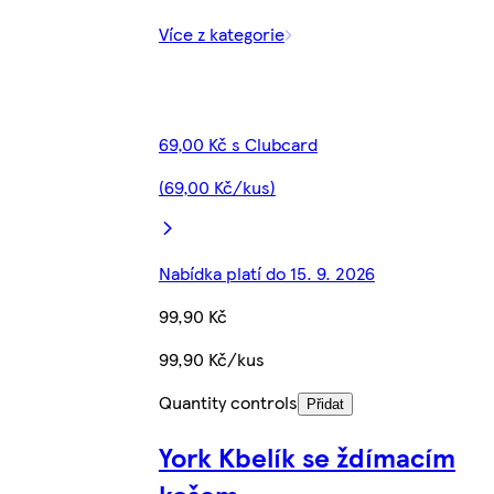
Více z kategorie
69,00 Kč s Clubcard
(69,00 Kč/kus)
Nabídka platí do 15. 9. 2026
99,90 Kč
99,90 Kč/kus
Quantity controls
Přidat
York Kbelík se ždímacím