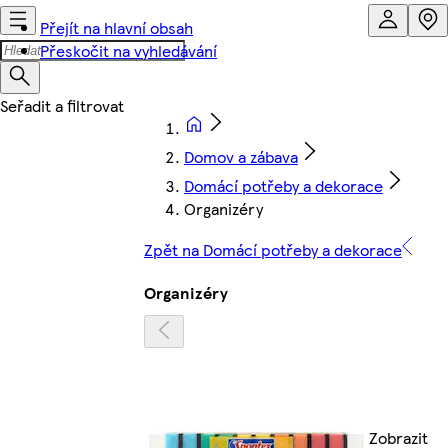
Přejít na hlavní obsah
Přeskočit na vyhledávání
Domov a zábava
Domácí potřeby a dekorace
Organizéry
Zpět na Domácí potřeby a dekorace
Organizéry
Zobrazit