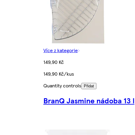
Více z kategorie
149,90 Kč
149,90 Kč/kus
Quantity controls
Přidat
BranQ Jasmine nádoba 13 l