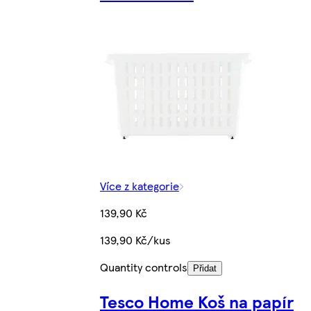
Více z kategorie
139,90 Kč
139,90 Kč/kus
Quantity controls
Přidat
Tesco Home Koš na papír