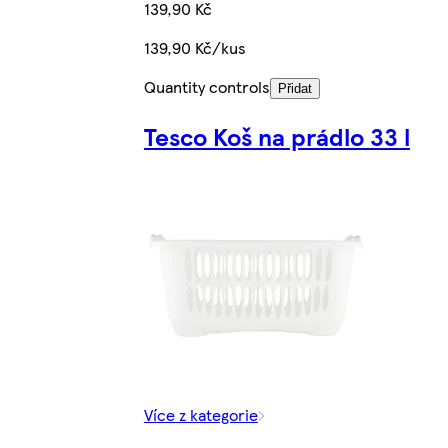
139,90 Kč
139,90 Kč/kus
Quantity controls
Přidat
Tesco Koš na prádlo 33 l
Více z kategorie