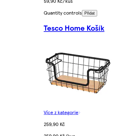
59,90 Kč/kus
Quantity controls
Přidat
Tesco Home Košík
Více z kategorie
259,90 Kč
259,90 Kč/kus