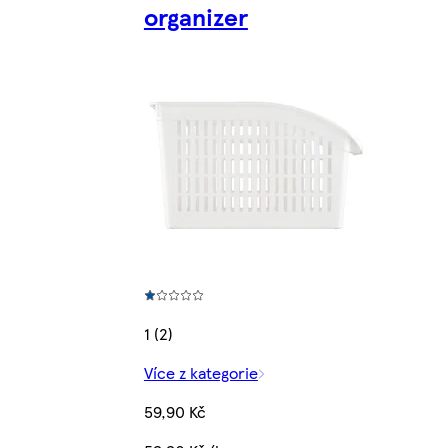
organizer
1 (2)
Více z kategorie
59,90 Kč