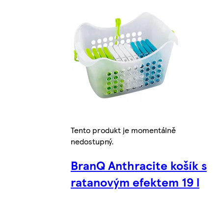
Tento produkt je momentálně
nedostupný.
BranQ Anthracite košík s
ratanovým efektem 19 l