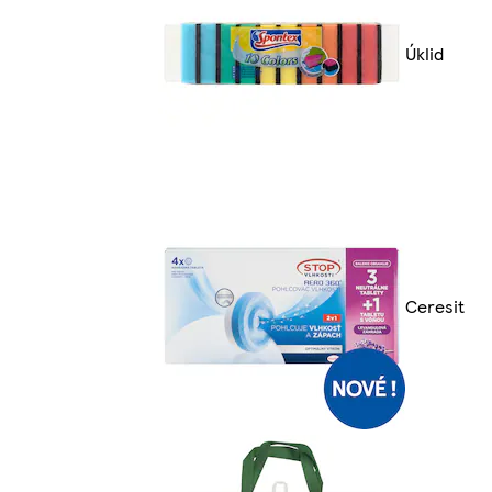
Úklid
Ceresit