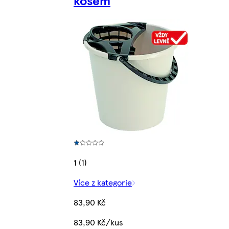
košem
1 (1)
Více z kategorie
83,90 Kč
83,90 Kč/kus