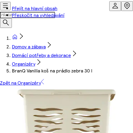
Přejít na hlavní obsah
Přeskočit na vyhledávání
Domov a zábava
Domácí potřeby a dekorace
Organizéry
BranQ Vanilia koš na prádlo zebra 30 l
Zpět na Organizéry