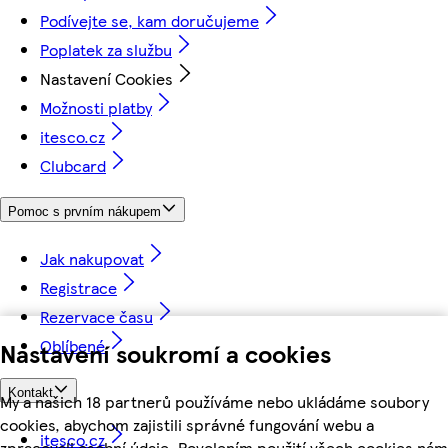
Podívejte se, kam doručujeme
Poplatek za službu
Nastavení Cookies
Možnosti platby
itesco.cz
Clubcard
Pomoc s prvním nákupem
Jak nakupovat
Registrace
Rezervace času
Oblíbené
Nastavení soukromí a cookies
Kontakt
My a našich 18 partnerů používáme nebo ukládáme soubory
cookies, abychom zajistili správné fungování webu a
itesco.cz
zpracovali osobní údaje. Povolením použití všech cookies nám