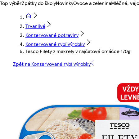
Top výběr
Zpátky do školy
Novinky
Ovoce a zelenina
Mléčné, vejc
Trvanlivé
Konzervované potraviny
Konzervované rybí výrobky
Tesco Filety z makrely v rajčatové omáčce 170g
Zpět na Konzervované rybí výrobky