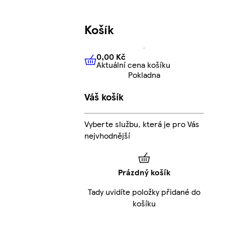
Košík
0,00 Kč
Aktuální cena košíku
0,00 Kč
Aktuální cena košíku
Pokladna
Váš košík
Vyberte službu, která je pro Vás
nejvhodnější
Prázdný košík
Tady uvidíte položky přidané do
košíku