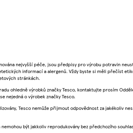
nována nejvyšší péče, jsou předpisy pro výrobu potravin neust
etetických informací a alergenů. Vždy byste si měli přečíst eti
etových stránkách.
 radu ohledně výrobků značky Tesco, kontaktujte prosím Odděl
se nejedná o výrobek značky Tesco.
ualizovány, Tesco nemůže přijmout odpovědnost za jakékoliv ne
a nemohou být jakkoliv reprodukovány bez předchozího souhla