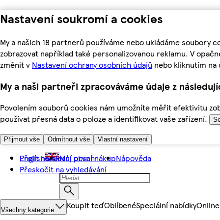
Nastavení soukromí a cookies
My a našich 18 partnerů používáme nebo ukládáme soubory coo
zobrazovat například také personalizovanou reklamu. V opačn
změnit v
Nastavení ochrany osobních údajů
nebo kliknutím na 
My a naši partneři zpracováváme údaje z následuj
Povolením souborů cookies nám umožníte měřit efektivitu zobr
používat přesná data o poloze a identifikovat vaše zařízení.
Se
Přijmout vše
Odmítnout vše
Vlastní nastavení
Přejít na hlavní obsah
English
Můj první nákup
Nápověda
Přeskočit na vyhledávání
Koupit teď
Oblíbené
Speciální nabídky
Online
Všechny kategorie