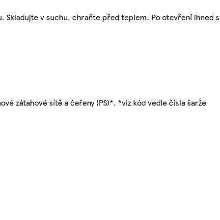
u. Skladujte v suchu, chraňte před teplem. Po otevření ihned 
vé zátahové sítě a čeřeny (PS)*. *viz kód vedle čísla šarže