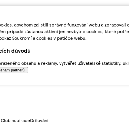
kies, abychom zajistili správné fungování webu a zpracovali 
ém případě zůstanou aktivní jen nezbytné cookies, které pot
odkaz Soukromí a cookies v patičce webu.
ících důvodů
azeného obsahu a reklamy, vytvářet uživatelské statistiky, uk
znam partnerů.
 Club
Inspirace
Grilování