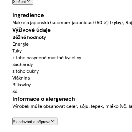
Složení
Ingredience
Makrela japonská (scomber japonicus) (50 %) (
ryby
), Ra
Výživové údaje
Běžné hodnoty
Energie
Tuky
z toho nasycené mastné kyseliny
Sacharidy
z toho cukry
Vláknina
Bílkoviny
Sůl
Informace o alergenech
Výrobek může obsahovat celer, sóju, lepek, mléko (vč. lak
Skladování a příprava