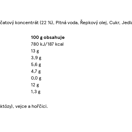
jčatový koncentrát (22 %), Pitná voda, Řepkový olej, Cukr, Jedl
100 g obsahuje
780 kJ/187 kcal
13 g
3,9 g
5,6 g
4,7 g
0,0 g
12 g
1,3 g
tózy), vejce a hořčici.