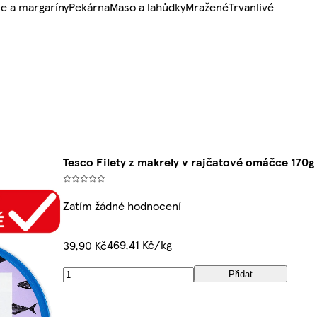
e a margaríny
Pekárna
Maso a lahůdky
Mražené
Trvanlivé
Tesco Filety z makrely v rajčatové omáčce 170g
Zatím žádné hodnocení
469,41 Kč/kg
39,90 Kč
Přidat