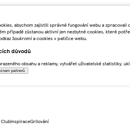
kies, abychom zajistili správné fungování webu a zpracovali 
ém případě zůstanou aktivní jen nezbytné cookies, které pot
odkaz Soukromí a cookies v patičce webu.
ících důvodů
azeného obsahu a reklamy, vytvářet uživatelské statistiky, uk
znam partnerů.
 Club
Inspirace
Grilování