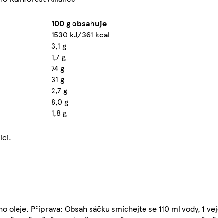
100 g obsahuje
1530 kJ/361 kcal
3,1 g
1,7 g
74 g
31 g
2,7 g
8,0 g
1,8 g
ici.
ho oleje. Příprava: Obsah sáčku smíchejte se 110 ml vody, 1 v