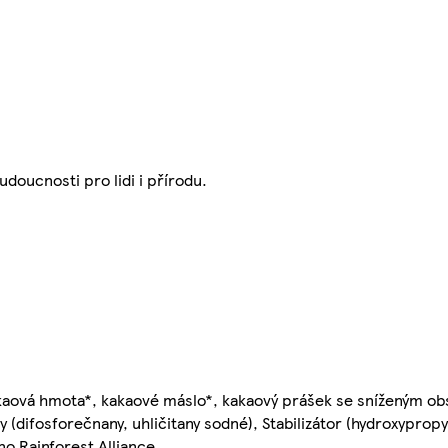
udoucnosti pro lidi i přírodu.
akaová hmota*, kakaové máslo*, kakaový prášek se sníženým o
ky (difosforečnany, uhličitany sodné), Stabilizátor (hydroxyprop
áno Rainforest Alliance