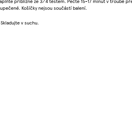
aplňte přibližně ze 3⁄4 těstem. Pečte 15-17 minut v troubě př
 upečené. Košíčky nejsou součástí balení.
 Skladujte v suchu.