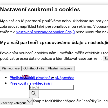
Nastavení soukromí a cookies
My a našich 18 partnerů používáme nebo ukládáme soubory coo
zobrazovat například také personalizovanou reklamu. V opačn
změnit v
Nastavení ochrany osobních údajů
nebo kliknutím na 
My a naši partneři zpracováváme údaje z následuj
Povolením souborů cookies nám umožníte měřit efektivitu zobr
používat přesná data o poloze a identifikovat vaše zařízení.
Se
Přijmout vše
Odmítnout vše
Vlastní nastavení
Přejít na hlavní obsah
English
Můj první nákup
Nápověda
Přeskočit na vyhledávání
Koupit teď
Oblíbené
Speciální nabídky
Online
Všechny kategorie