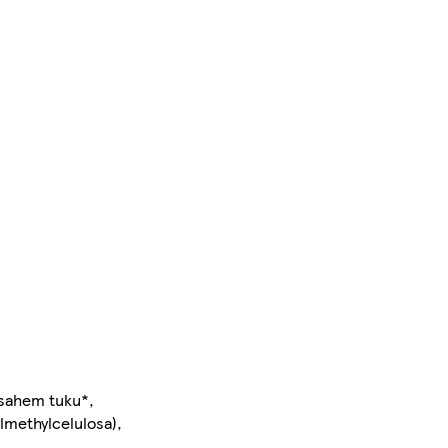
bsahem tuku*,
ylmethylcelulosa),