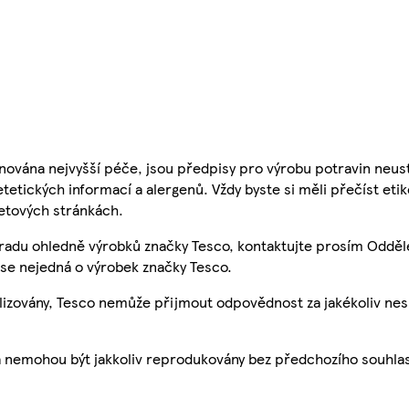
nována nejvyšší péče, jsou předpisy pro výrobu potravin neust
etetických informací a alergenů. Vždy byste si měli přečíst eti
etových stránkách.
 radu ohledně výrobků značky Tesco, kontaktujte prosím Odděl
se nejedná o výrobek značky Tesco.
ualizovány, Tesco nemůže přijmout odpovědnost za jakékoliv ne
a nemohou být jakkoliv reprodukovány bez předchozího souhla