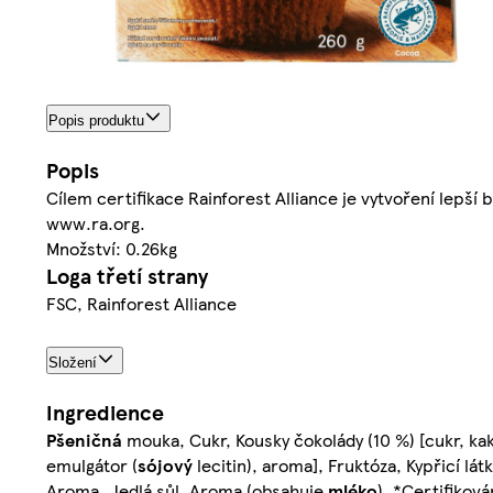
Popis produktu
Popis
Cílem certifikace Rainforest Alliance je vytvoření lepší b
www.ra.org.
Množství: 0.26kg
Loga třetí strany
FSC, Rainforest Alliance
Složení
Ingredience
Pšeničná
mouka, Cukr, Kousky čokolády (10 %) [cukr, k
emulgátor (
sójový
lecitin), aroma], Fruktóza, Kypřicí lát
Aroma, Jedlá sůl, Aroma (obsahuje
mléko
), *Certifikov