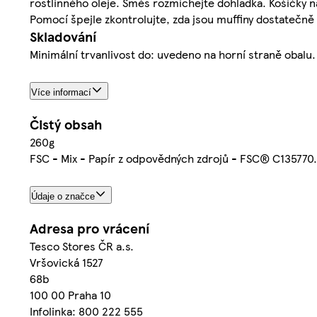
rostlinného oleje. Směs rozmíchejte dohladka. Košíčky n
Pomocí špejle zkontrolujte, zda jsou muffiny dostatečně
Skladování
Minimální trvanlivost do: uvedeno na horní straně obalu.
Více informací
Čistý obsah
260g
FSC - Mix - Papír z odpovědných zdrojů - FSC® C135770.
Údaje o značce
Adresa pro vrácení
Tesco Stores ČR a.s.
Vršovická 1527
68b
100 00 Praha 10
Infolinka: 800 222 555