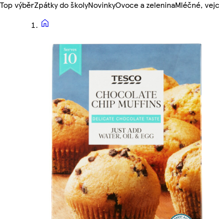
Top výběr
Zpátky do školy
Novinky
Ovoce a zelenina
Mléčné, vejc