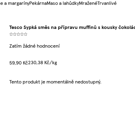
e a margaríny
Pekárna
Maso a lahůdky
Mražené
Trvanlivé
Tesco Sypká směs na přípravu muffinů s kousky čokolá
Zatím žádné hodnocení
230,38 Kč/kg
59,90 Kč
Tento produkt je momentálně nedostupný.