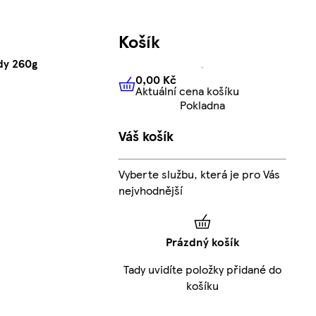
Košík
dy 260g
0,00 Kč
Aktuální cena košíku
0,00 Kč
Aktuální cena košíku
Pokladna
Váš košík
Vyberte službu, která je pro Vás
nejvhodnější
Prázdný košík
Tady uvidíte položky přidané do
košíku