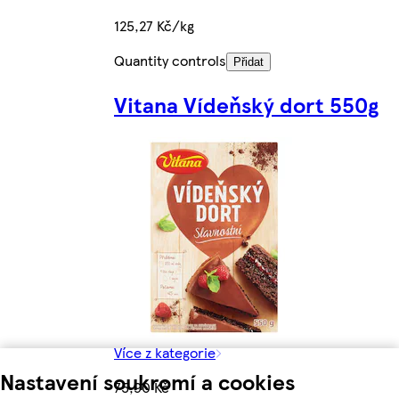
125,27 Kč/kg
Quantity controls
Přidat
Vitana Vídeňský dort 550g
Více z kategorie
Nastavení soukromí a cookies
75,90 Kč