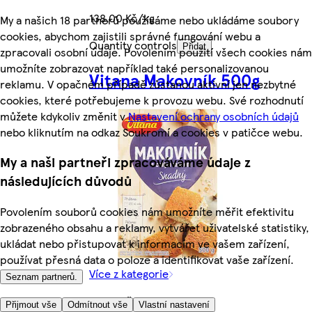
138,00 Kč/kg
My a našich 18 partnerů používáme nebo ukládáme soubory
cookies, abychom zajistili správné fungování webu a
Quantity controls
Přidat
zpracovali osobní údaje. Povolením použití všech cookies nám
umožníte zobrazovat například také personalizovanou
Vitana Makovník 500g
reklamu. V opačném případě zůstanou aktivní jen nezbytné
cookies, které potřebujeme k provozu webu. Své rozhodnutí
můžete kdykoliv změnit v
Nastavení ochrany osobních údajů
nebo kliknutím na odkaz Soukromí a cookies v patičce webu.
My a naši partneři zpracováváme údaje z
následujících důvodů
Povolením souborů cookies nám umožníte měřit efektivitu
zobrazeného obsahu a reklamy, vytvářet uživatelské statistiky,
ukládat nebo přistupovat k informacím ve vašem zařízení,
používat přesná data o poloze a identifikovat vaše zařízení.
Více z kategorie
Seznam partnerů.
72,90 Kč
Přijmout vše
Odmítnout vše
Vlastní nastavení