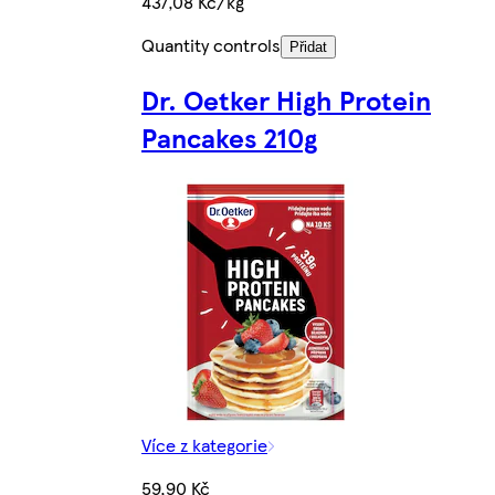
437,08 Kč/kg
Quantity controls
Přidat
Dr. Oetker High Protein
Pancakes 210g
Více z kategorie
59,90 Kč