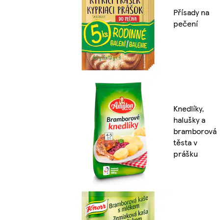
Přísady na
pečení
Knedlíky,
halušky a
bramborová
těsta v
prášku